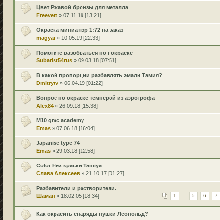
Цвет Ржавой бронзы для металла
Freevert
» 07.11.19 [13:21]
Окраска миниатюр 1:72 на заказ
magyar
» 10.05.19 [22:33]
Помогите разобраться по покраске
Subarist54rus
» 09.03.18 [07:51]
В какой пропорции разбавлять эмали Тамия?
Dmitrytv
» 06.04.19 [01:22]
Вопрос по окраске темперой из аэрогрофа
Alex84
» 26.09.18 [15:38]
M10 gmc academy
Emas
» 07.06.18 [16:04]
Japanise type 74
Emas
» 29.03.18 [12:58]
Color Hex краски Tamiya
Слава Алексеев
» 21.10.17 [01:27]
Разбавители и растворители.
Шаман
» 18.02.05 [18:34]
1
...
5
6
7
Как окрасить снаряды пушки Леопольд?