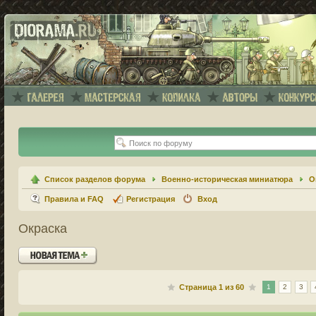
Список разделов форума
Военно-историческая миниатюра
О
Правила и FAQ
Регистрация
Вход
Окраска
Новая тема
Страница
1
из
60
1
2
3