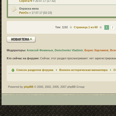
Серега79
» 20.07.17 [17:32]
Окраска меха
PetrOs
» 17.07.17 [02:23]
Тем: 1192
Страница
1
из
60
1
2
Новая тема
Модераторы:
Алексей Фоминых
,
Demchenko Vladimir
,
Борис Харламов
,
Все
Кто сейчас на форуме:
Сейчас этот раздел просматривают: нет зарегистрирован
Список разделов форума
Военно-историческая миниатюра
О
Powered by
phpBB
© 2000, 2002, 2005, 2007 phpBB Group