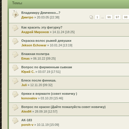
Темы
Владимиру Демченко...?
Дмитро
» 20.03.05 [22:38]
1
...
96
97
98
Как красить эту фигурку?
Андрей Миронов
» 14.11.24 [18:25]
Окраска волос рыжей девушки
Jekson Echowar
» 10.01.24 [13:19]
Влажная политра
Emas
» 06.10.22 [09:25]
Вопрос по фирменным сывкам
Юрий С.
» 03.07.19 [17:51]
Блеск после финиша.
Juli
» 12.11.20 [09:32]
брюки в вермахте (совет новичку )
konovalov
» 03.10.20 [15:46]
Вопрос по краске (Дайте пожалуйста совет новичку)
Alex84
» 28.09.18 [12:57]
АК-183
poroh-v
» 10.11.19 [15:09]