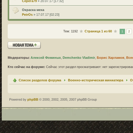
Серега79
» 20.07.17 [17:32]
Окраска меха
PetrOs
» 17.07.17 [02:23]
Тем: 1192
Страница
1
из
60
1
2
Новая тема
Модераторы:
Алексей Фоминых
,
Demchenko Vladimir
,
Борис Харламов
,
Все
Кто сейчас на форуме:
Сейчас этот раздел просматривают: нет зарегистрирован
Список разделов форума
Военно-историческая миниатюра
О
Powered by
phpBB
© 2000, 2002, 2005, 2007 phpBB Group