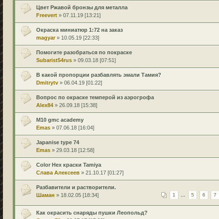
Цвет Ржавой бронзы для металла
Freevert
» 07.11.19 [13:21]
Окраска миниатюр 1:72 на заказ
magyar
» 10.05.19 [22:33]
Помогите разобраться по покраске
Subarist54rus
» 09.03.18 [07:51]
В какой пропорции разбавлять эмали Тамия?
Dmitrytv
» 06.04.19 [01:22]
Вопрос по окраске темперой из аэрогрофа
Alex84
» 26.09.18 [15:38]
M10 gmc academy
Emas
» 07.06.18 [16:04]
Japanise type 74
Emas
» 29.03.18 [12:58]
Color Hex краски Tamiya
Слава Алексеев
» 21.10.17 [01:27]
Разбавители и растворители.
Шаман
» 18.02.05 [18:34]
1
...
5
6
7
Как окрасить снаряды пушки Леопольд?