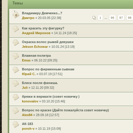
Темы
Владимиру Демченко...?
Дмитро
» 20.03.05 [22:38]
1
...
96
97
98
Как красить эту фигурку?
Андрей Миронов
» 14.11.24 [18:25]
Окраска волос рыжей девушки
Jekson Echowar
» 10.01.24 [13:19]
Влажная политра
Emas
» 06.10.22 [09:25]
Вопрос по фирменным сывкам
Юрий С.
» 03.07.19 [17:51]
Блеск после финиша.
Juli
» 12.11.20 [09:32]
брюки в вермахте (совет новичку )
konovalov
» 03.10.20 [15:46]
Вопрос по краске (Дайте пожалуйста совет новичку)
Alex84
» 28.09.18 [12:57]
АК-183
poroh-v
» 10.11.19 [15:09]