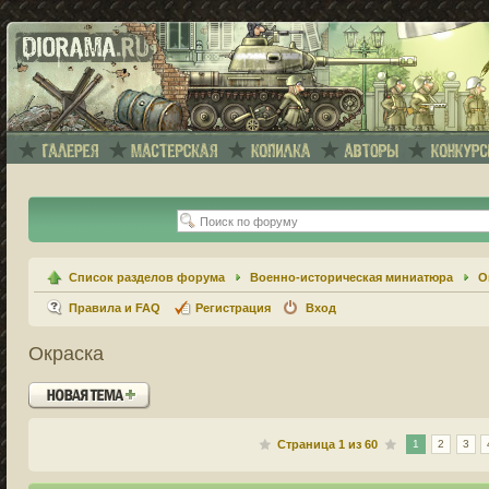
Список разделов форума
Военно-историческая миниатюра
О
Правила и FAQ
Регистрация
Вход
Окраска
Новая тема
Страница
1
из
60
1
2
3