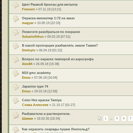
Цвет Ржавой бронзы для металла
Freevert
» 07.11.19 [13:21]
Окраска миниатюр 1:72 на заказ
magyar
» 10.05.19 [22:33]
Помогите разобраться по покраске
Subarist54rus
» 09.03.18 [07:51]
В какой пропорции разбавлять эмали Тамия?
Dmitrytv
» 06.04.19 [01:22]
Вопрос по окраске темперой из аэрогрофа
Alex84
» 26.09.18 [15:38]
M10 gmc academy
Emas
» 07.06.18 [16:04]
Japanise type 74
Emas
» 29.03.18 [12:58]
Color Hex краски Tamiya
Слава Алексеев
» 21.10.17 [01:27]
Разбавители и растворители.
Шаман
» 18.02.05 [18:34]
1
...
5
6
7
Как окрасить снаряды пушки Леопольд?