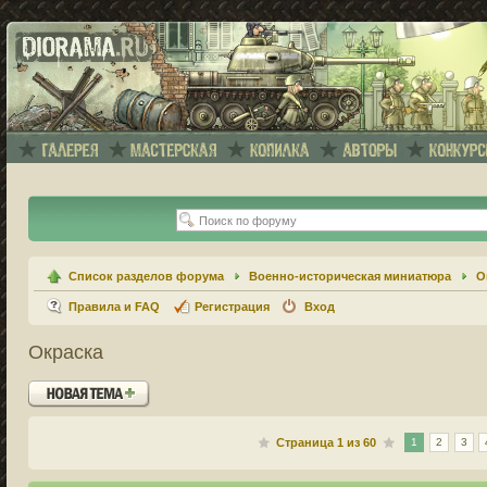
Список разделов форума
Военно-историческая миниатюра
О
Правила и FAQ
Регистрация
Вход
Окраска
Новая тема
Страница
1
из
60
1
2
3