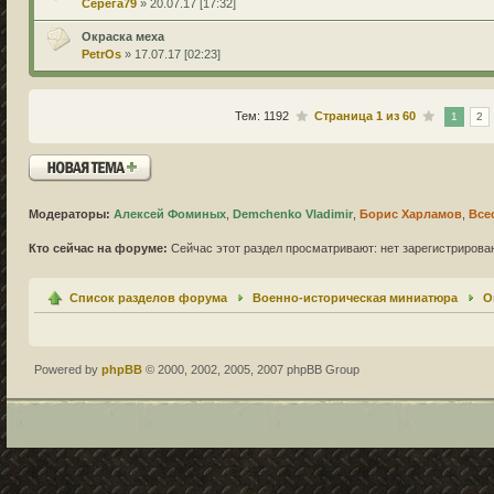
Серега79
» 20.07.17 [17:32]
Окраска меха
PetrOs
» 17.07.17 [02:23]
Тем: 1192
Страница
1
из
60
1
2
Новая тема
Модераторы:
Алексей Фоминых
,
Demchenko Vladimir
,
Борис Харламов
,
Все
Кто сейчас на форуме:
Сейчас этот раздел просматривают: нет зарегистрирован
Список разделов форума
Военно-историческая миниатюра
О
Powered by
phpBB
© 2000, 2002, 2005, 2007 phpBB Group