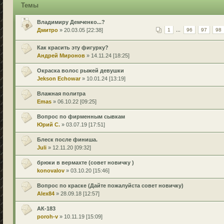
Темы
Владимиру Демченко...?
Дмитро
» 20.03.05 [22:38]
1
...
96
97
98
Как красить эту фигурку?
Андрей Миронов
» 14.11.24 [18:25]
Окраска волос рыжей девушки
Jekson Echowar
» 10.01.24 [13:19]
Влажная политра
Emas
» 06.10.22 [09:25]
Вопрос по фирменным сывкам
Юрий С.
» 03.07.19 [17:51]
Блеск после финиша.
Juli
» 12.11.20 [09:32]
брюки в вермахте (совет новичку )
konovalov
» 03.10.20 [15:46]
Вопрос по краске (Дайте пожалуйста совет новичку)
Alex84
» 28.09.18 [12:57]
АК-183
poroh-v
» 10.11.19 [15:09]