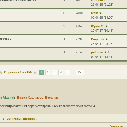
1
54818
Grenader
21.06.18 [21:23]
0
54007
ikam
09.06.18 [18:00]
.
2
35049
Юрий С.
12.07.17 [10:48]
еточков
1
55263
Porychik
25.04.17 [08:25]
1
55143
palpatin
09.04.17 [18:41]
Страница
1
из
155
...
1
2
3
4
5
155
 Vladimir
,
Борис Харламов
,
Всеслав
росматривают: нет зарегистрированных пользователей и гости: 4
а
Извечные вопросы
Удалить c