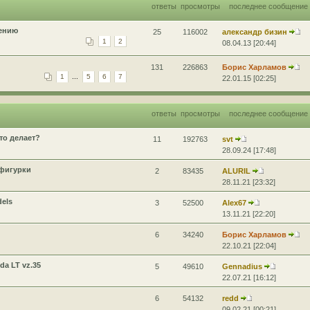
ответы
просмотры
последнее сообщение
щению
25
116002
александр бизин
1
2
08.04.13 [20:44]
131
226863
Борис Харламов
1
...
5
6
7
22.01.15 [02:25]
ответы
просмотры
последнее сообщение
то делает?
11
192763
svt
28.09.24 [17:48]
 фигурки
2
83435
ALURIL
28.11.21 [23:32]
els
3
52500
Alex67
13.11.21 [22:20]
6
34240
Борис Харламов
22.10.21 [22:04]
a LT vz.35
5
49610
Gennadius
22.07.21 [16:12]
6
54132
redd
09.02.21 [00:21]