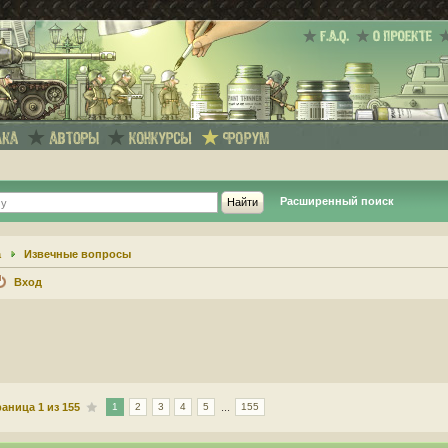
Расширенный поиск
а
Извечные вопросы
Вход
раница
1
из
155
...
1
2
3
4
5
155