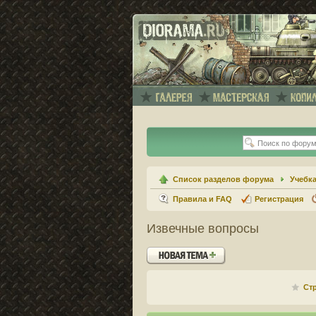
Список разделов форума
Учебк
Правила и FAQ
Регистрация
Извечные вопросы
Новая тема
Ст