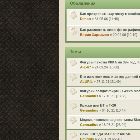
Объявления
Как прикрепить картинку к сооб
Dimon
» 31.05.06 [11:48]
Как разместить свою фотографию
Борис Харламов
» 20.04.06 [12:10]
Темы
Фигуры пехоты РККА на 39й год. К
Alex67
» 24.09.24 [16:08]
Кто изготовитель и автор данной
ALURIL
» 27.11.21 [21:49]
Фигурки солдат фирмы Gecko Mod
Gennadius
» 17.10.21 [13:58]
Краска для БТ и Т-26
Gennadius
» 04.10.21 [13:47]
Модель чехословацкого танка Skod
Gennadius
» 18.07.21 [23:04]
Лаки ЗВЕЗДА МАСТЕР АКРИЛ
Dmitrytv
» 29.01.19 [22:45]