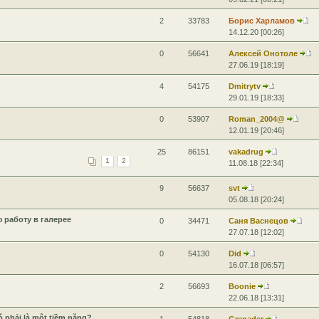
2
33783
Борис Харламов
14.12.20 [00:26]
0
56641
Алексей Онотоле
27.06.19 [18:19]
4
54175
Dmitrytv
29.01.19 [18:33]
0
53907
Roman_2004@
12.01.19 [20:46]
25
86151
vakadrug
1
2
11.08.18 [22:34]
9
56637
svt
05.08.18 [20:24]
 работу в галерее
0
34471
Саня Васнецов
27.07.18 [12:02]
0
54130
Did
16.07.18 [06:57]
2
56693
Boonie
22.06.18 [13:31]
 phải là một tiềm năng?