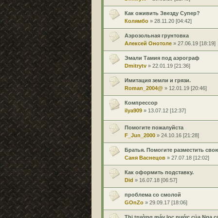
Как оживить Звезду Супер?
Колямбо
» 28.11.20 [04:42]
Аэрозольная грунтовка
Алексей Онотоле
» 27.06.19 [18:19]
Эмали Тамия под аэрограф
Dmitrytv
» 22.01.19 [21:36]
Имитация земли и грязи.
Roman_2004@
» 12.01.19 [20:46]
Компрессор
ilya909
» 13.07.12 [12:37]
Помогите пожалуйста
F_Jun_2000
» 24.10.16 [21:28]
Братья. Помогите разместить свою
Саня Васнецов
» 27.07.18 [12:02]
Как оформить подставку.
Did
» 16.07.18 [06:57]
проблема со смолой
GOnZo
» 29.09.17 [18:06]
Thị trường máy lọc nước của Nga có