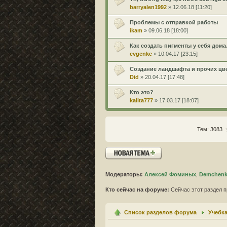
barryalen1992
» 12.06.18 [11:20]
Проблемы с отправкой работы
ikam
» 09.06.18 [18:00]
Как создать пигменты у себя дома
evgenke
» 10.04.17 [23:15]
Создание ландшафта и прочих цв
Did
» 20.04.17 [17:48]
Кто это?
kalita777
» 17.03.17 [18:07]
Тем: 3083
Новая тема
Модераторы:
Алексей Фоминых
,
Demchenko
Кто сейчас на форуме:
Сейчас этот раздел п
Список разделов форума
Учебк