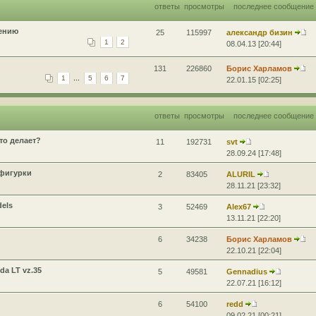
ответы
просмотры
последнее сообщение
щению
25
115997
александр бизин
1
2
08.04.13 [20:44]
131
226860
Борис Харламов
1
...
5
6
7
22.01.15 [02:25]
ответы
просмотры
последнее сообщение
то делает?
11
192731
svt
28.09.24 [17:48]
 фигурки
2
83405
ALURIL
28.11.21 [23:32]
els
3
52469
Alex67
13.11.21 [22:20]
6
34238
Борис Харламов
22.10.21 [22:04]
a LT vz.35
5
49581
Gennadius
22.07.21 [16:12]
6
54100
redd
09.02.21 [00:21]