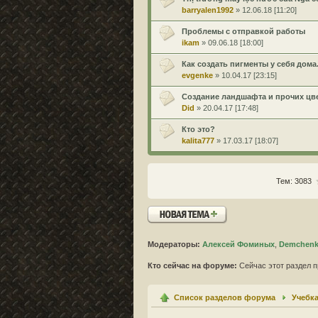
barryalen1992
» 12.06.18 [11:20]
Проблемы с отправкой работы
ikam
» 09.06.18 [18:00]
Как создать пигменты у себя дома
evgenke
» 10.04.17 [23:15]
Создание ландшафта и прочих цв
Did
» 20.04.17 [17:48]
Кто это?
kalita777
» 17.03.17 [18:07]
Тем: 3083
Новая тема
Модераторы:
Алексей Фоминых
,
Demchenko
Кто сейчас на форуме:
Сейчас этот раздел п
Список разделов форума
Учебк