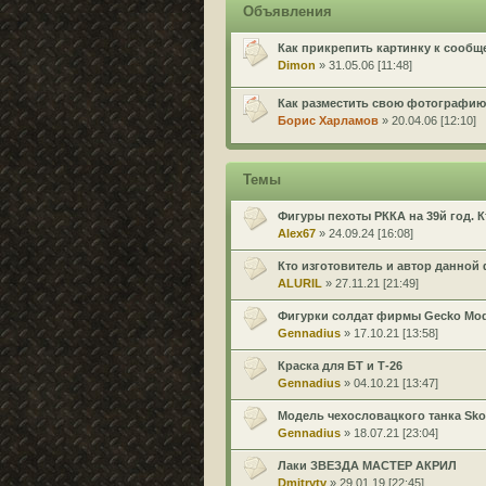
Объявления
Как прикрепить картинку к сооб
Dimon
» 31.05.06 [11:48]
Как разместить свою фотографию
Борис Харламов
» 20.04.06 [12:10]
Темы
Фигуры пехоты РККА на 39й год. К
Alex67
» 24.09.24 [16:08]
Кто изготовитель и автор данной
ALURIL
» 27.11.21 [21:49]
Фигурки солдат фирмы Gecko Mod
Gennadius
» 17.10.21 [13:58]
Краска для БТ и Т-26
Gennadius
» 04.10.21 [13:47]
Модель чехословацкого танка Skod
Gennadius
» 18.07.21 [23:04]
Лаки ЗВЕЗДА МАСТЕР АКРИЛ
Dmitrytv
» 29.01.19 [22:45]