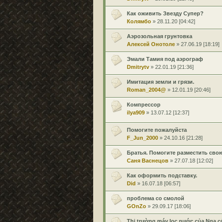
Как оживить Звезду Супер?
Колямбо
» 28.11.20 [04:42]
Аэрозольная грунтовка
Алексей Онотоле
» 27.06.19 [18:19]
Эмали Тамия под аэрограф
Dmitrytv
» 22.01.19 [21:36]
Имитация земли и грязи.
Roman_2004@
» 12.01.19 [20:46]
Компрессор
ilya909
» 13.07.12 [12:37]
Помогите пожалуйста
F_Jun_2000
» 24.10.16 [21:28]
Братья. Помогите разместить свою
Саня Васнецов
» 27.07.18 [12:02]
Как оформить подставку.
Did
» 16.07.18 [06:57]
проблема со смолой
GOnZo
» 29.09.17 [18:06]
Thị trường máy lọc nước của Nga có