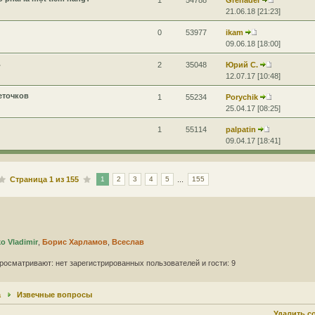
1
54788
Grenader
21.06.18 [21:23]
0
53977
ikam
09.06.18 [18:00]
.
2
35048
Юрий С.
12.07.17 [10:48]
еточков
1
55234
Porychik
25.04.17 [08:25]
1
55114
palpatin
09.04.17 [18:41]
Страница
1
из
155
...
1
2
3
4
5
155
 Vladimir
,
Борис Харламов
,
Всеслав
росматривают: нет зарегистрированных пользователей и гости: 9
а
Извечные вопросы
Удалить c