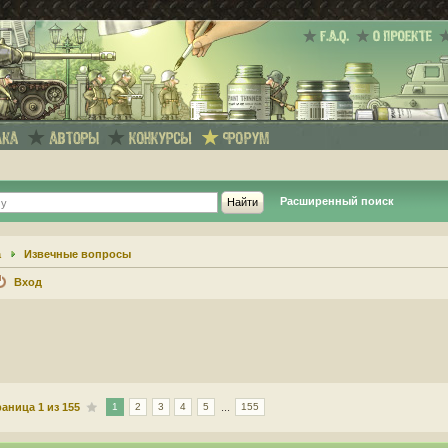
Расширенный поиск
а
Извечные вопросы
Вход
раница
1
из
155
...
1
2
3
4
5
155