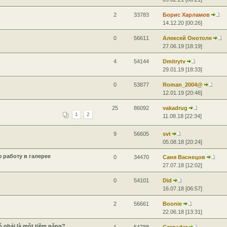
2
33783
Борис Харламов
14.12.20 [00:26]
0
56611
Алексей Онотоле
27.06.19 [18:19]
4
54144
Dmitrytv
29.01.19 [18:33]
0
53877
Roman_2004@
12.01.19 [20:46]
25
86092
vakadrug
1
2
11.08.18 [22:34]
9
56605
svt
05.08.18 [20:24]
 работу в галерее
0
34470
Саня Васнецов
27.07.18 [12:02]
0
54101
Did
16.07.18 [06:57]
2
56661
Boonie
22.06.18 [13:31]
 phải là một tiềm năng?