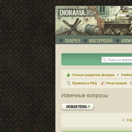
Список разделов форума
Учебк
Правила и FAQ
Регистрация
Извечные вопросы
Новая тема
Ст