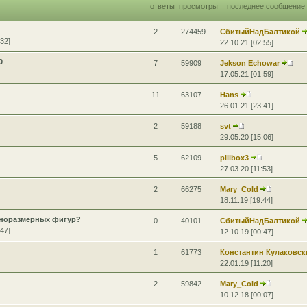
ответы
просмотры
последнее сообщение
2
274459
СбитыйНадБалтикой
32]
22.10.21 [02:55]
0
7
59909
Jekson Echowar
17.05.21 [01:59]
11
63107
Hans
26.01.21 [23:41]
2
59188
svt
29.05.20 [15:06]
5
62109
pillbox3
27.03.20 [11:53]
2
66275
Mary_Cold
18.11.19 [19:44]
норазмерных фигур?
0
40101
СбитыйНадБалтикой
47]
12.10.19 [00:47]
1
61773
Константин Кулаковск
22.01.19 [11:20]
2
59842
Mary_Cold
10.12.18 [00:07]