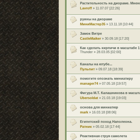
Растительность на диораме. Мнени
Lavroff
» 11.07.07 [22:26]
руины на диораме
МиниМастер35
» 13.11.18 [10:44]
Замок Витре
CastleMaiker
» 30.09.18 [17:20]
Как сделать кирпичи в масштабе 1
Thunder » 28.03.05 [02:00]
Каналы на ютубе...
Пульпит
» 09.07.18 [18:39]
помогите опознать миниатиру
manager74
» 07.05.18 [19:57]
Фигура М.Т. Калашникова в масштаб
Ubersoldat
» 21.03.18 [19:03]
основа для миниатюр
mark
» 16.03.18 [08:06]
Египетский поход Наполеона.
Ратник
» 05.02.18 [17:44]
Реактивная струя самолета