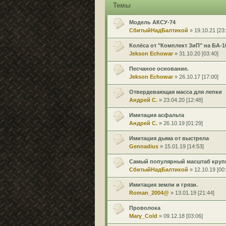
Темы
Модель АКСУ-74
СбитыйНадБалтикой
» 19.10.21 [23:
Колёса от "Комплект ЗиП" на БА-1
Jekson Echowar
» 31.10.20 [03:40]
Песчаное основание.
Jekson Echowar
» 26.10.17 [17:00]
Отвердевающая масса для лепки
Андрей С.
» 23.04.20 [12:48]
Имитация асфальта
Андрей С.
» 26.10.19 [01:29]
Имитация дыма от выстрела
Gennadius
» 15.01.19 [14:53]
Самый популярный масштаб круп
СбитыйНадБалтикой
» 12.10.19 [00:
Имитация земли и грязи.
Roman_2004@
» 13.01.19 [21:44]
Проволока
Mary_Cold
» 09.12.18 [03:06]