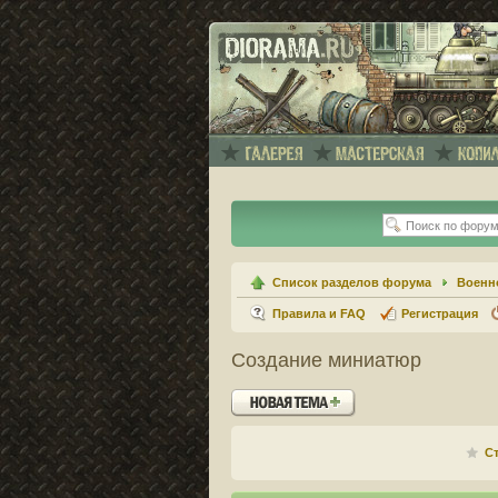
Список разделов форума
Военн
Правила и FAQ
Регистрация
Создание миниатюр
Новая тема
С