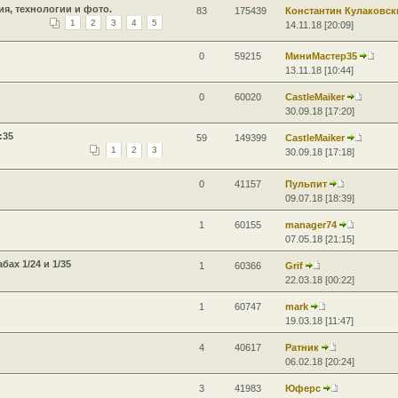
я, технологии и фото.
83
175439
Константин Кулаковск
1
2
3
4
5
14.11.18 [20:09]
0
59215
МиниМастер35
13.11.18 [10:44]
0
60020
CastleMaiker
30.09.18 [17:20]
:35
59
149399
CastleMaiker
1
2
3
30.09.18 [17:18]
0
41157
Пульпит
09.07.18 [18:39]
1
60155
manager74
07.05.18 [21:15]
ах 1/24 и 1/35
1
60366
Grif
22.03.18 [00:22]
1
60747
mark
19.03.18 [11:47]
4
40617
Ратник
06.02.18 [20:24]
3
41983
Юферс