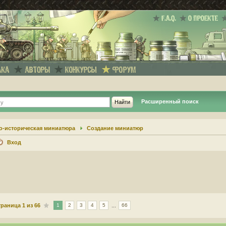
Расширенный поиск
о-историческая миниатюра
Создание миниатюр
Вход
траница
1
из
66
...
1
2
3
4
5
66