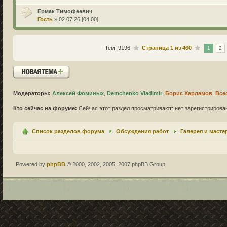
Ермак Тимофеевич
Гость
» 02.07.26 [04:00]
Тем: 9196
Страница
1
из
460
1
2
Новая тема
Модераторы:
Алексей Фоминых
,
Demchenko Vladimir
,
Борис Харламов
,
Все
Кто сейчас на форуме:
Сейчас этот раздел просматривают: нет зарегистрирован
Список разделов форума
Обсуждения работ
Галерея и масте
Powered by
phpBB
© 2000, 2002, 2005, 2007 phpBB Group