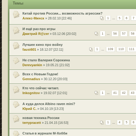
Темы
Китай против России... возможность агрессии?
Алекс-Минск
» 28.02.10 [22:46]
1
...
5
6
7
И ещё раз про игры
Дмитрий R@zer
» 03.12.06 [20:02]
1
...
56
57
58
Лучшее кино про войну
faust601
» 18.12.07 [22:11]
1
...
109
110
111
Не стало Валерия Сорокина
Derevyankin
» 19.05.21 [21:02]
Всех с Новым Годом!
Gennadius
» 30.12.20 [20:03]
Кто что сейчас читает.
Inkognitov
» 19.02.07 [12:01]
1
...
41
42
43
А куда делся Albino raven mini?
Юрий С.
» 04.10.19 [13:23]
новая техника России
terrypracett
» 21.04.15 [16:53]
1
...
4
5
6
Статья в журнале М-Хобби