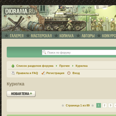
Список разделов форума
Прочее
Курилка
Правила и FAQ
Регистрация
Вход
Курилка
Новая тема
Страница
1
из
89
1
2
3