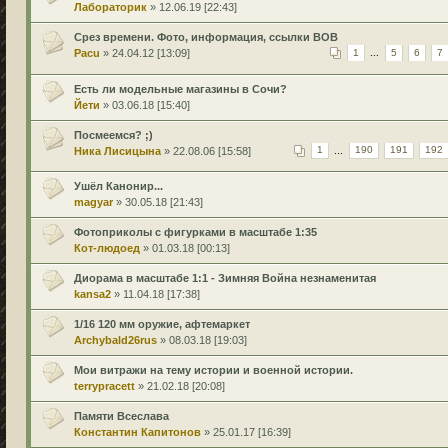
Лабораторик
» 12.06.19 [22:43]
Срез времени. Фото, информация, ссылки ВОВ
Pacu
» 24.04.12 [13:09]
1
...
5
6
7
Есть ли модельные магазины в Сочи?
Йети
» 03.06.18 [15:40]
Посмеемся? ;)
Ника Лисицына
» 22.08.06 [15:58]
1
...
190
191
192
Ушёл Канонир...
magyar
» 30.05.18 [21:43]
Фотоприколы с фигурками в масштабе 1:35
Кот-людоед
» 01.03.18 [00:13]
Диорама в масштабе 1:1 - Зимняя Война незнаменитая
kansa2
» 11.04.18 [17:38]
1/16 120 мм оружие, афтемаркет
Archybald26rus
» 08.03.18 [19:03]
Мои витражи на тему истории и военной истории.
terrypracett
» 21.02.18 [20:08]
Памяти Всеслава
Константин Капитонов
» 25.01.17 [16:39]