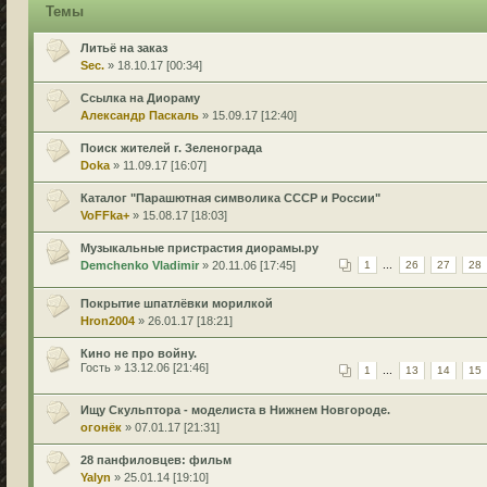
Темы
Литьё на заказ
Sec.
» 18.10.17 [00:34]
Ссылка на Диораму
Александр Паскаль
» 15.09.17 [12:40]
Поиск жителей г. Зеленограда
Doka
» 11.09.17 [16:07]
Каталог "Парашютная символика СССР и России"
VoFFka+
» 15.08.17 [18:03]
Музыкальные пристрастия диорамы.ру
Demchenko Vladimir
» 20.11.06 [17:45]
1
...
26
27
28
Покрытие шпатлёвки морилкой
Hron2004
» 26.01.17 [18:21]
Кино не про войну.
Гость » 13.12.06 [21:46]
1
...
13
14
15
Ищу Скульптора - моделиста в Нижнем Новгороде.
огонёк
» 07.01.17 [21:31]
28 панфиловцев: фильм
Yalyn
» 25.01.14 [19:10]