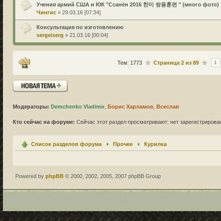
Учения армий США и ЮК "Ссанён 2016 한미 쌍용훈련 " (много фото)
Чингис
» 29.03.16 [07:34]
Консультация по изготовлению
sergeiserg
» 21.03.16 [00:04]
Тем: 1773
Страница
2
из
89
1
Новая тема
Модераторы:
Demchenko Vladimir
,
Борис Харламов
,
Всеслав
Кто сейчас на форуме:
Сейчас этот раздел просматривают: нет зарегистрирован
Список разделов форума
Прочее
Курилка
Powered by
phpBB
© 2000, 2002, 2005, 2007 phpBB Group