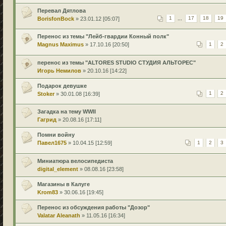
Перевал Дятлова
BorisfonBock
» 23.01.12 [05:07]
1
...
17
18
19
Перенос из темы "Лейб-гвардии Конный полк"
Magnus Maximus
» 17.10.16 [20:50]
1
2
перенос из темы "ALTORES STUDIO СТУДИЯ АЛЬТОРЕС"
Игорь Немилов
» 20.10.16 [14:22]
Подарок девушке
Stoker
» 30.01.08 [16:39]
1
2
Загадка на тему WWII
Гагрид
» 20.08.16 [17:11]
Помни войну
Павел1675
» 10.04.15 [12:59]
1
2
3
Миниатюра велосипедиста
digital_element
» 08.08.16 [23:58]
Магазины в Калуге
Krom83
» 30.06.16 [19:45]
Перенос из обсуждения работы "Дозор"
Valatar Aleanath
» 11.05.16 [16:34]