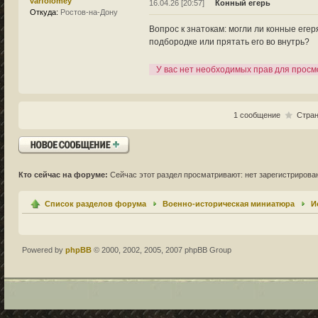
varfolomey
16.04.26 [20:57]
Конный егерь
Откуда:
Ростов-на-Дону
Вопрос к знатокам: могли ли конные егер
подбородке или прятать его во внутрь?
У вас нет необходимых прав для просм
1 сообщение
Стра
Ответить
Кто сейчас на форуме:
Сейчас этот раздел просматривают: нет зарегистрирован
Список разделов форума
Военно-историческая миниатюра
И
Powered by
phpBB
© 2000, 2002, 2005, 2007 phpBB Group