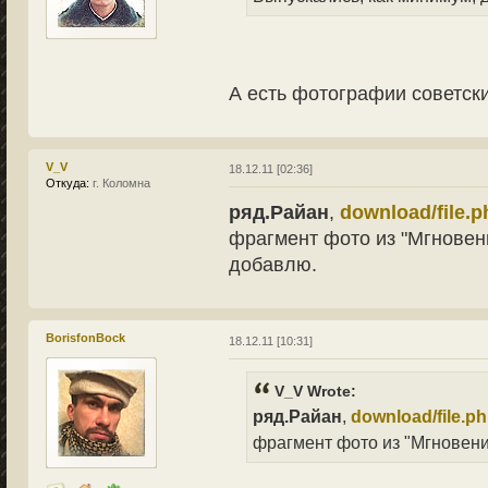
А есть фотографии советск
V_V
18.12.11 [02:36]
Откуда:
г. Коломна
ряд.Райан
,
download/file
фрагмент фото из "Мгновен
добавлю.
BorisfonBock
18.12.11 [10:31]
V_V Wrote:
ряд.Райан
,
download/file.
фрагмент фото из "Мгновени