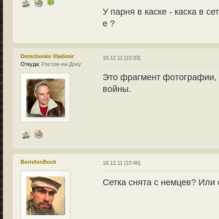
У парня в каске - каска в с
е ?
Demchenko Vladimir
18.12.11 [10:33]
Откуда:
Ростов-на-Дону
Это фрагмент фотографии, 
войны.
BorisfonBock
18.12.11 [10:46]
Сетка снята с немцев? Или