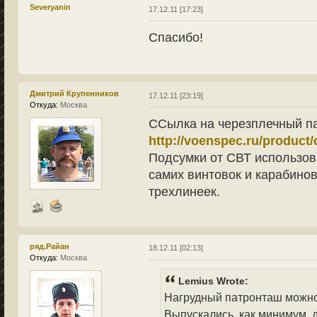
Severyanin
17.12.11 [17:23]
Спасибо!
Дмитрий Крупенников
17.12.11 [23:19]
Откуда:
Москва
ССылка на черезплечный п
http://voenspec.ru/product/c
Подсумки от СВТ использов
самих винтовок и карабино
трехлинеек.
ряд.Райан
18.12.11 [02:13]
Откуда:
Москва
Lemius Wrote:
Нагрудный патронташ можно
Выпускались, как минимум, д