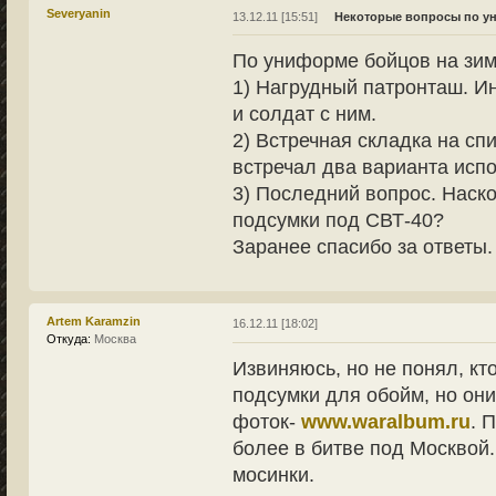
Severyanin
13.12.11 [15:51]
Некоторые вопросы по у
По униформе бойцов на зиму
1) Нагрудный патронташ. И
и солдат с ним.
2) Встречная складка на спи
встречал два варианта исп
3) Последний вопрос. Наск
подсумки под СВТ-40?
Заранее спасибо за ответы.
Artem Karamzin
16.12.11 [18:02]
Откуда:
Москва
Извиняюсь, но не понял, кт
подсумки для обойм, но они
фоток-
www.waralbum.ru
. 
более в битве под Москвой.
мосинки.