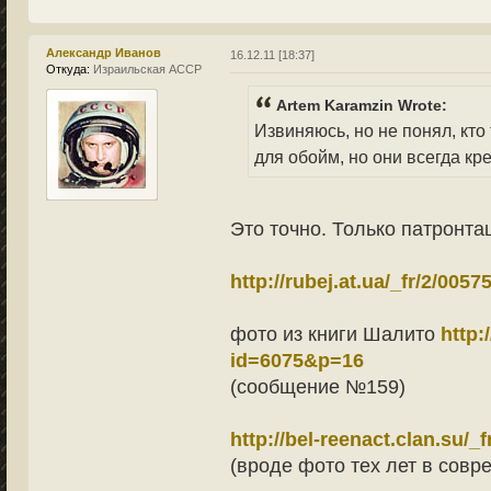
Александр Иванов
16.12.11 [18:37]
Откуда:
Израильская АССР
Artem Karamzin Wrote:
Извиняюсь, но не понял, кт
для обойм, но они всегда кр
Это точно. Только патронта
http://rubej.at.ua/_fr/2/0057
фото из книги Шалито
http:
id=6075&p=16
(сообщение №159)
http://bel-reenact.clan.su/_
(вроде фото тех лет в совр