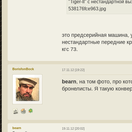
"Tiger-II" с нестандартной 
538176fce963.jpg
это предсерийная машина, 
нестандартные передние кры
кгс 73.
BorisfonBock
17.11.12 [19:22]
bearn
, на том фото, про кот
бронелисты. Я такую конве
bearn
19.11.12 [20:02]