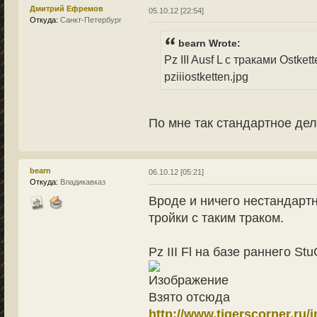
Дмитрий Ефремов
05.10.12 [22:54]
Откуда:
Санкт-Петербург
bearn Wrote:
Pz III Ausf L с траками Ostket
pziiiostketten.jpg
По мне так стандартное дел
bearn
06.10.12 [05:21]
Откуда:
Владикавказ
Вроде и ничего нестандартн
тройки с таким траком.
Pz III Fl на базе раннего St
Взято отсюда
http://www.tigerscorner.ru