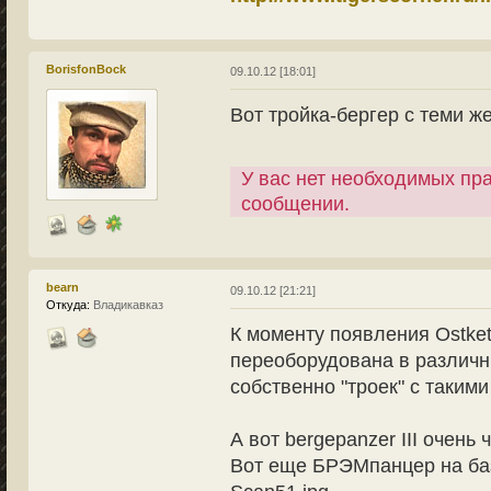
BorisfonBock
09.10.12 [18:01]
Вот тройка-бергер с теми же
У вас нет необходимых пр
сообщении.
bearn
09.10.12 [21:21]
Откуда:
Владикавказ
К моменту появления Ostket
переоборудована в различн
собственно "троек" с такими
А вот bergepanzer III очень
Вот еще БРЭМпанцер на базе 