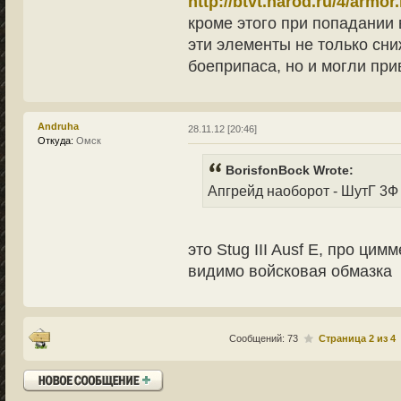
http://btvt.narod.ru/4/armor
кроме этого при попадании 
эти элементы не только с
боеприпаса, но и могли прив
Andruha
28.11.12 [20:46]
Откуда:
Омск
BorisfonBock Wrote:
Апгрейд наоборот - ШутГ 3Ф 
это Stug III Ausf E, про цим
видимо войсковая обмазка
Сообщений: 73
Страница
2
из
4
Ответить