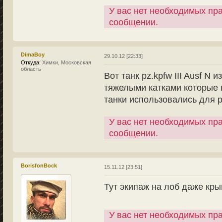
У вас нет необходимых пр
сообщении.
DimaBoy
29.10.12 [22:33]
Откуда:
Химки, Московская
область
Вот танк pz.kpfw III Ausf N
тяжелыми катками которые 
танки использовались для 
У вас нет необходимых пр
сообщении.
BorisfonBock
15.11.12 [23:51]
Тут экипаж на лоб даже кр
У вас нет необходимых пр