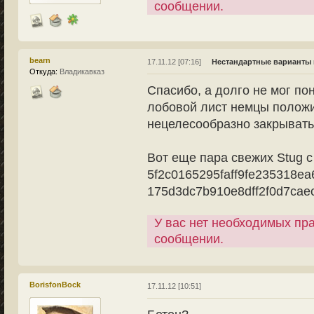
сообщении.
bearn
17.11.12 [07:16]
Нестандартные варианты 
Откуда:
Владикавказ
Спасибо, а долго не мог пон
лобовой лист немцы положи
нецелесообразно закрывать
Вот еще пара свежих Stug 
5f2c0165295faff9fe235318ea
175d3dc7b910e8dff2f0d7caec
У вас нет необходимых пр
сообщении.
BorisfonBock
17.11.12 [10:51]