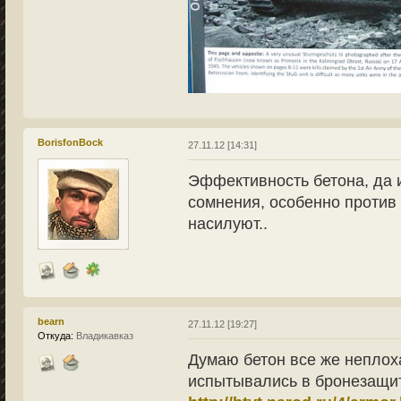
BorisfonBock
27.11.12 [14:31]
Эффективность бетона, да 
сомнения, особенно против
насилуют..
bearn
27.11.12 [19:27]
Откуда:
Владикавказ
Думаю бетон все же неплох
испытывались в бронезащит