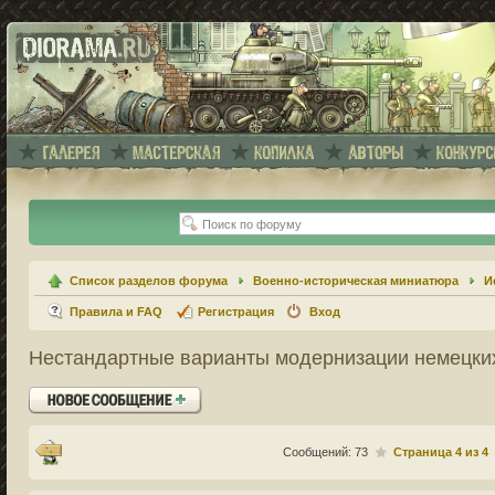
Список разделов форума
Военно-историческая миниатюра
И
Правила и FAQ
Регистрация
Вход
Нестандартные варианты модернизации немецких
Ответить
Сообщений: 73
Страница
4
из
4