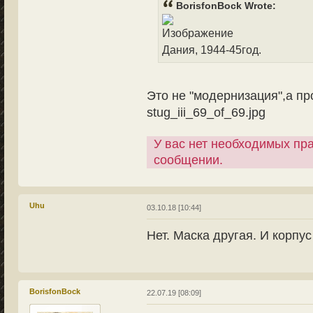
BorisfonBock Wrote:
Дания, 1944-45год.
Это не "модернизация",а про
stug_iii_69_of_69.jpg
У вас нет необходимых пр
сообщении.
Uhu
03.10.18 [10:44]
Нет. Маска другая. И корпус
BorisfonBock
22.07.19 [08:09]