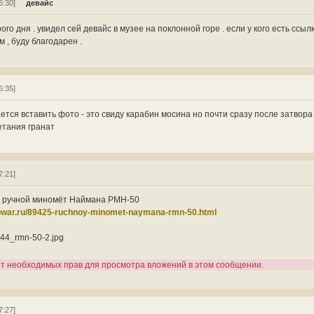
6:30]
девайс
ого дня . увидел сей девайс в музее на поклонной горе . если у кого есть ссылк
 , буду благодарен .
6:35]
ется вставить фото - это свиду карабин мосина но почти сразу после затвора
етания гранат
7:21]
 ручной миномёт Наймана РМН-50
opwar.ru/89425-ruchnoy-minomet-naymana-rmn-50.html
44_rmn-50-2.jpg
ет необходимых прав для просмотра вложений в этом сообщении.
7:27]