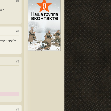
#1
а с
#2
 идет труба
#3
#4