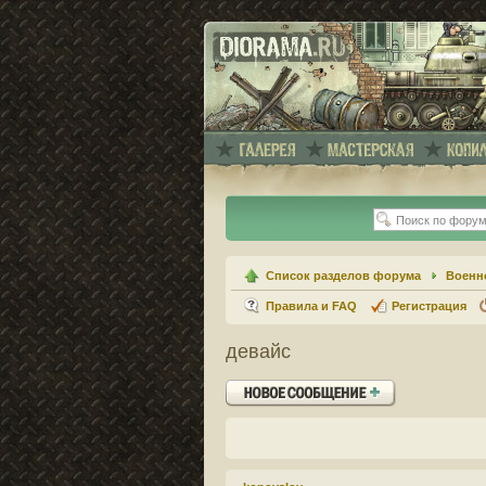
Список разделов форума
Военн
Правила и FAQ
Регистрация
девайс
Ответить