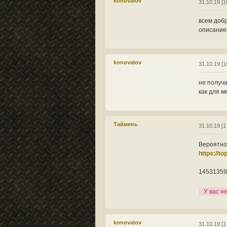
konovalov
31.10.19 [1
всем добр
описанием
konovalov
31.10.19 [1
не получа
как для м
Таймень
31.10.19 [1
Вероятно
https://t
14531359
У вас н
konovalov
31.10.19 [1