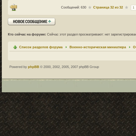
Сообщений: 630
Страница
32
из
32
1
Ответить
Кто сейчас на форуме:
Сейчас этот раздел просматривают: нет зарегистрирован
Список разделов форума
Военно-историческая миниатюра
О
Powered by
phpBB
© 2000, 2002, 2005, 2007 phpBB Group