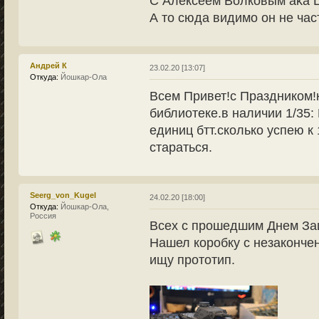
С Алексеем Волковым aka Le
А то сюда видимо он не част
Андрей К
23.02.20 [13:07]
Откуда:
Йошкар-Ола
Всем Привет!с Праздником!
библиотеке.в наличии 1/35: 
единиц бтт.сколько успею к 
стараться.
Seerg_von_Kugel
24.02.20 [18:00]
Откуда:
Йошкар-Ола,
Россия
Всех с прошедшим Днем За
Нашел коробку с незакончен
ищу прототип.