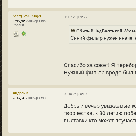
Seerg_von_Kugel
03.07.20 [09:56]
Откуда:
Йошкар-Ола,
Россия
СбитыйНадБалтикой Wrote
Синий фильтр нужен иначе, к
Спасибо за совет! Я переб
Нужный фильтр вроде был в
Андрей К
02.10.24 [20:19]
Откуда:
Йошкар-Ола
Добрый вечер уважаемые к
творчества. к 80 летию по
выставки кто может поучаст