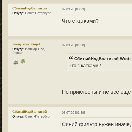
СбитыйНадБалтикой
02.03.20 [00:23]
Откуда:
Санкт-Петербург
Что с катками?
Seerg_von_Kugel
02.03.20 [01:20]
Откуда:
Йошкар-Ола,
Россия
СбитыйНадБалтикой Wrote
Что с катками?
Не приклеены и не все еще
СбитыйНадБалтикой
03.07.20 [01:39]
Откуда:
Санкт-Петербург
Синий фильтр нужен иначе, 