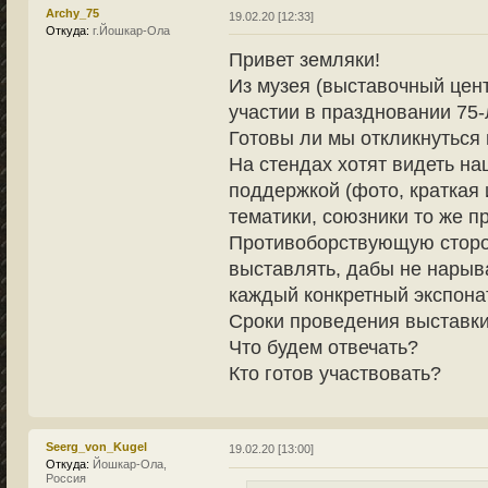
Archy_75
19.02.20 [12:33]
Откуда:
г.Йошкар-Ола
Привет земляки!
Из музея (выставочный цен
участии в праздновании 75
Готовы ли мы откликнуться
На стендах хотят видеть н
поддержкой (фото, краткая и
тематики, союзники то же п
Противоборствующую сторон
выставлять, дабы не нарыва
каждый конкретный экспона
Сроки проведения выставки 
Что будем отвечать?
Кто готов участвовать?
Seerg_von_Kugel
19.02.20 [13:00]
Откуда:
Йошкар-Ола,
Россия