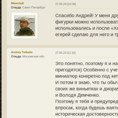
Менелай
27.05.24 [10:36]
Откуда:
Санкт-Петербург
Спасибо Андрей! У меня др
фигурки можно использовать
использовались и после «Х
егерей сделаю для него и 
Andrey Tolkalin
27.05.24 [11:16]
Откуда:
Московская обл.
Это понятно, поэтому я и н
пригодятся) Особенно с уче
миниатюр конкретно под кетт
И потом я знаю, что ты об
своих же виньетках и диора
и Володя Демченко.
Поэтому я тебя и предупред
впросак, когда будешь ваят
историческая достоверность