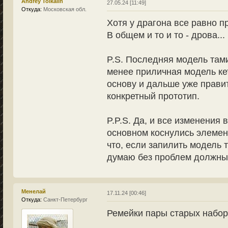
Andrey Tolkalin
27.05.24 [11:49]
Откуда:
Московская обл.
Хотя у драгона все равно п
В общем и то и то - дрова...
P.S. Последняя модель тами
менее приличная модель кет
основу и дальше уже прави
конкретный прототип.
P.P.S. Да, и все изменения 
основном коснулись элемен
что, если запилить модель 
думаю без проблем должны 
Менелай
17.11.24 [00:46]
Откуда:
Санкт-Петербург
Ремейки пары старых набор