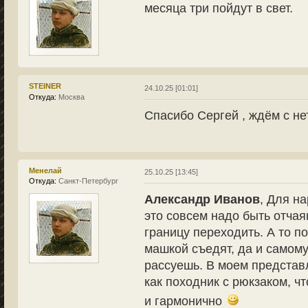
месяца три пойдут в свет.
STEINER
24.10.25 [01:01]
Откуда:
Москва
Спасибо Сергей , ждём с не
Менелай
25.10.25 [13:45]
Откуда:
Санкт-Петербург
Александр Иванов
, Для н
это совсем надо быть отча
границу переходить. А то п
машкой съедят, да и самому
рассуешь. В моем представ
как походник с рюкзаком, ч
и гармонично