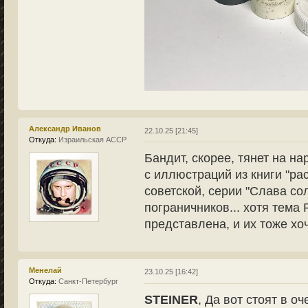
Александр Иванов
22.10.25 [21:45]
Откуда:
Израильская АССР
Бандит, скорее, тянет на н
с иллюстраций из книги "ра
советской, серии "Слава со
пограничников... хотя тем
представлена, и их тоже хоч
Менелай
23.10.25 [16:42]
Откуда:
Санкт-Петербург
STEINER
, Да вот стоят в 