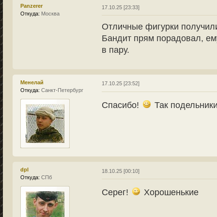
Panzerer
17.10.25 [23:33]
Откуда:
Москва
Отличные фигурки получил
Бандит прям порадовал, ем
в пару.
Менелай
17.10.25 [23:52]
Откуда:
Санкт-Петербург
Спасибо!
Так подельники
dpl
18.10.25 [00:10]
Откуда:
СПб
Серег!
Хорошенькие