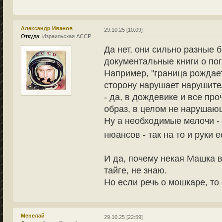
Александр Иванов
29.10.25 [10:09]
Откуда:
Израильская АССР
Да нет, они сильно разные 
документальные книги о пог
Например, "граница рождает
сторону нарушает нарушит
- да, в дождевике и все п
образ, в целом не нарушающ
Ну а необходимые мелочи - 
нюансов - так на то и руки 
И да, почему некая Машка в
тайге, не знаю.
Но если речь о мошкаре, то 
Менелай
29.10.25 [22:59]