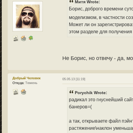
Митя Wrote:
Борис, доброго времени суто
моделизмом, в частности со
Может ли он зарегистрирова
этом разделе для получения 
Не Борис, но отвечу - да, мо
Добрый Человек
05.05.13 [11:19]
Откуда:
Тюмень
Porychik Wrote:
радикал это гнуснейший сай
банеров=(
а так, открываете файл пэйн
растяжение\наклон уменьша