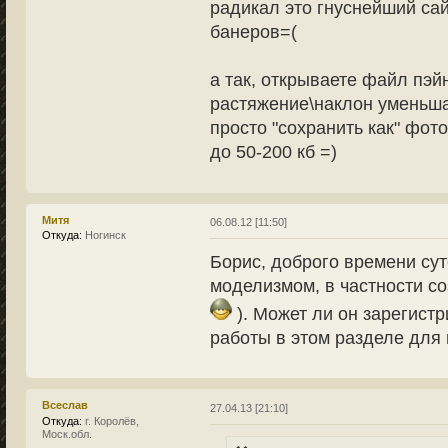
радикал это гнуснейший сай
банеров=(
а так, открываете файл пэй
растяжение\наклон уменьша
просто "сохранить как" фот
до 50-200 кб =)
Митя
06.08.12 [11:50]
Откуда:
Ногинск
Борис, доброго времени сут
моделизмом, в частности с
). Может ли он зарегистр
работы в этом разделе для 
Всеслав
27.04.13 [21:10]
Откуда:
г. Королёв,
Моск.обл.