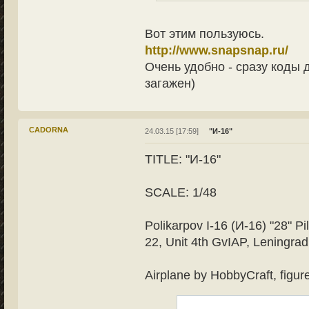
Вот этим пользуюсь.
http://www.snapsnap.ru/
Очень удобно - сразу коды 
загажен)
CADORNA
24.03.15 [17:59]
"И-16"
TITLE: "И-16"
SCALE: 1/48
Polikarpov I-16 (И-16) "28" Pi
22, Unit 4th GvIAP, Leningrad
Airplane by HobbyCraft, figu