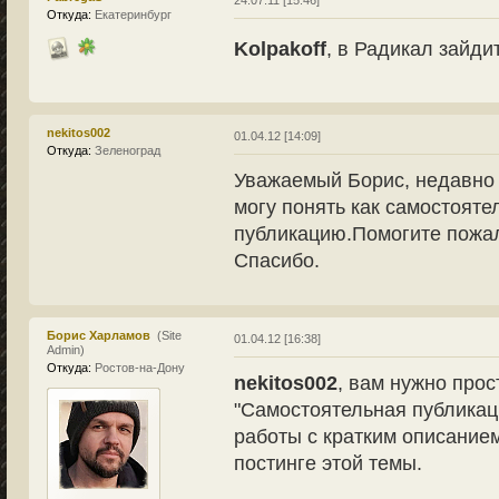
Откуда:
Екатеринбург
Kolpakoff
, в Радикал зайди
nekitos002
01.04.12 [14:09]
Откуда:
Зеленоград
Уважаемый Борис, недавно з
могу понять как самостояте
публикацию.Помогите пожал
Спасибо.
Борис Харламов
(Site
01.04.12 [16:38]
Admin)
Откуда:
Ростов-на-Дону
nekitos002
, вам нужно прос
"Самостоятельная публикац
работы с кратким описание
постинге этой темы.