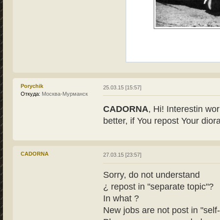
Porychik
25.03.15 [15:57]
Откуда:
Москва-Мурманск
CADORNA
, Hi! Interestin wo
better, if You repost Your dior
CADORNA
27.03.15 [23:57]
Sorry, do not understand
¿ repost in "separate topic"?
In what ?
New jobs are not post in "self