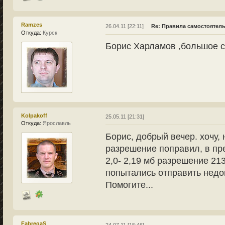
Ramzes
26.04.11 [22:11]
Re: Правила самостоятел
Откуда:
Курск
Борис Харламов ,большое с
Kolpakoff
25.05.11 [21:31]
Откуда:
Ярославль
Борис, добрый вечер. хочу, 
разрешение поправил, в пр
2,0- 2,19 мб разрешение 213
попытались отправить недо
Помогите...
FabregaS
24.07.11 [15:46]