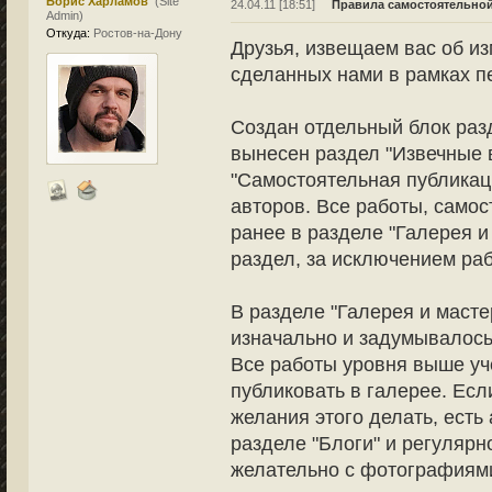
Борис Харламов
(Site
24.04.11 [18:51]
Правила самостоятельной
Admin)
Откуда:
Ростов-на-Дону
Друзья, извещаем вас об из
сделанных нами в рамках п
Создан отдельный блок разд
вынесен раздел "Извечные в
"Самостоятельная публика
авторов. Все работы, само
ранее в разделе "Галерея и
раздел, за исключением раб
В разделе "Галерея и масте
изначально и задумывалось,
Все работы уровня выше уч
публиковать в галерее. Есл
желания этого делать, есть 
разделе "Блоги" и регулярн
желательно с фотографиями