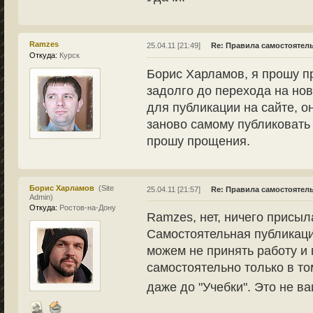
Ramzes
25.04.11 [21:49]
Re: Правила самостоятел
Откуда:
Курск
Борис Харламов, я прошу п
задолго до перехода на нов
для публикации на сайте, о
заново самому публиковать
прошу прощения.
Борис Харламов
(Site
25.04.11 [21:57]
Re: Правила самостоятел
Admin)
Откуда:
Ростов-на-Дону
Ramzes, нет, ничего присыл
Самостоятельная публикаци
можем не принять работу и
самостоятельно только в то
даже до "Учебки". Это не в