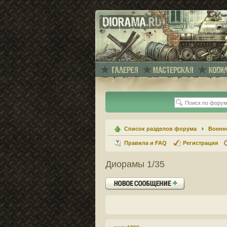
Список разделов форума
Военн
Правила и FAQ
Регистрация
Диорамы 1/35
Ответить