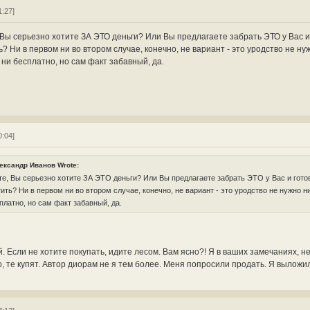
1:27]
Вы серьезно хотите ЗА ЭТО деньги? Или Вы предлагаете забрать ЭТО у Вас и
? Ни в первом ни во втором случае, конечно, не вариант - это уродство не ну
ни бесплатно, но сам факт забавный, да.
0:04]
ександр Иванов Wrote:
е, Вы серьезно хотите ЗА ЭТО деньги? Или Вы предлагаете забрать ЭТО у Вас и гото
ить? Ни в первом ни во втором случае, конечно, не вариант - это уродство не нужно н
платно, но сам факт забавный, да.
 Если не хотите покупать, идите лесом. Вам ясно?! Я в ваших замечаниях, н
, те купят. Автор диорам не я тем более. Меня попросили продать. Я выложил