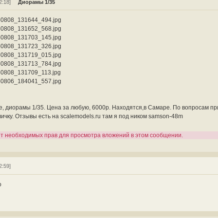
2:18]
Диорамы 1/35
0808_131644_494.jpg
0808_131652_568.jpg
0808_131703_145.jpg
0808_131723_326.jpg
0808_131719_015.jpg
0808_131713_784.jpg
0808_131709_113.jpg
0806_184041_557.jpg
, диорамы 1/35. Цена за любую, 6000р. Находятся,в Самаре. По вопросам п
личку. Отзывы есть на scalemodels.ru там я под ником samson-48m
ет необходимых прав для просмотра вложений в этом сообщении.
2:59]
о