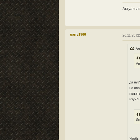
Актуально
garry1966
26.11.25 [2
Ал
Ав
да ну?
не сво
пытать
изучен
Лю
Чтобы 