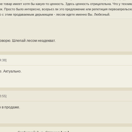
е товар имеет хотя бы какую-то ценность. Здесь ценность отрицательна. Что у техники
к. Просто было интересно, всерьез ли это предложение или репетиция первоапрельско
то с этим продаваемым дерьмищем - лесом идете именно Вы. Любезный.
говорю. Шлепай лесом неадекват.
4:38]
. Актуально.
3:55]
 в продаже.