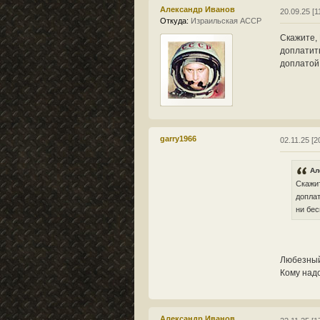
Александр Иванов
20.09.25 [1
Откуда:
Израильская АССР
Скажите, 
доплатить
доплатой 
garry1966
02.11.25 [2
Ал
Скажит
доплат
ни бес
Любезный.
Кому надо
Александр Иванов