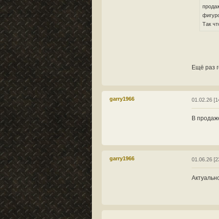
продаж
фигуро
Так ч
Ещё раз 
garry1966
01.02.26 [1
В продаже
garry1966
01.06.26 [2
Актуально