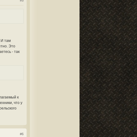
#5
 И там
ятно. Это
етесь - так
длагаемый к
ехники, что у
рельского
#6