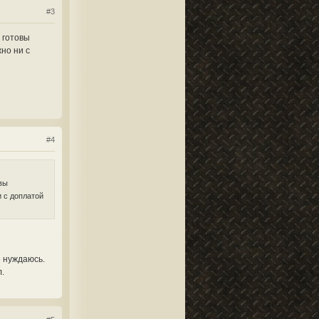
#3
 готовы
жно ни с
#4
вы
и с доплатой
е нуждаюсь.
.