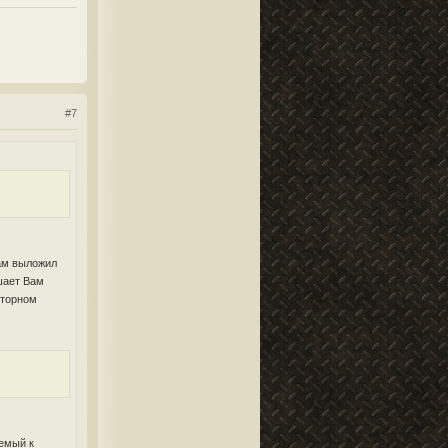
#7
там выложил
ешает Вам
вторном
аемый к