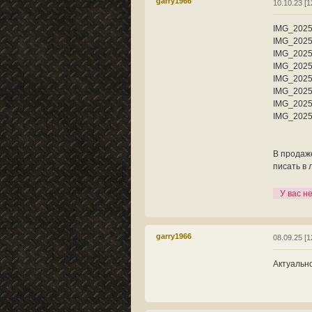
garry1966
10.10.23 [1
IMG_2025
IMG_2025
IMG_2025
IMG_2025
IMG_2025
IMG_2025
IMG_2025
IMG_2025
В продаже
писать в 
У вас н
garry1966
08.09.25 [1
Актуальн