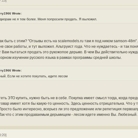
7:13]
rry1966 Wrote:
диорам не я тем более. Меня попросили продать. Я выложил.
как быть с этим? "Отзывы есть на scalemodels.ru там я под ником samson-48m".
е свои работы, и тут выложил. Альтруист года. Что не нуждаетесь - и так пон
Вам пытаться продать это рукожопое дерьмо. В чем Вы действительно нужда
торном изучении русского языка в рамках программы средней школы.
rry1966 Wrote:
ый. Если не хотите покупать, идите лесом
еть ЭТО купить, нужно быть не в себе. Покупка имеет смысл тогда, когда пре
овар имеет хотя бы какую-то ценность. Здесь ценность отрицательна. Что у т
 Просто было интересно, всерьез ли это предложение или репетиция первоап
 Так что с этим продаваемым дерьмищем - лесом идете именно Вы. Любезный.
0:20]