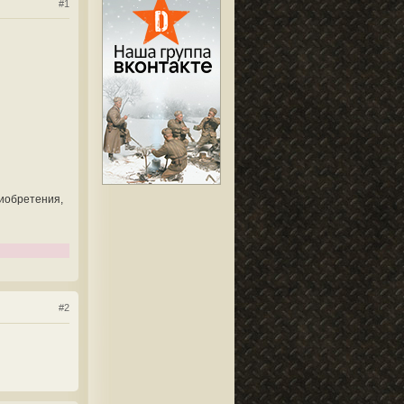
#1
риобретения,
#2