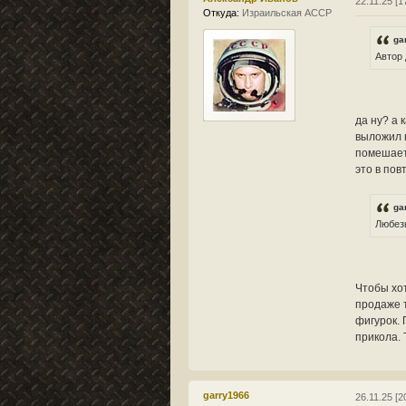
22.11.25 [1
Откуда:
Израильская АССР
ga
Автор 
да ну? а 
выложил н
помешает 
это в пов
ga
Любезн
Чтобы хот
продаже т
фигурок.
прикола.
garry1966
26.11.25 [2