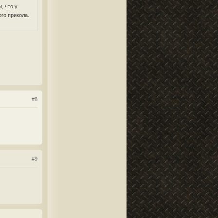
, что у
го прикола.
#8
#9