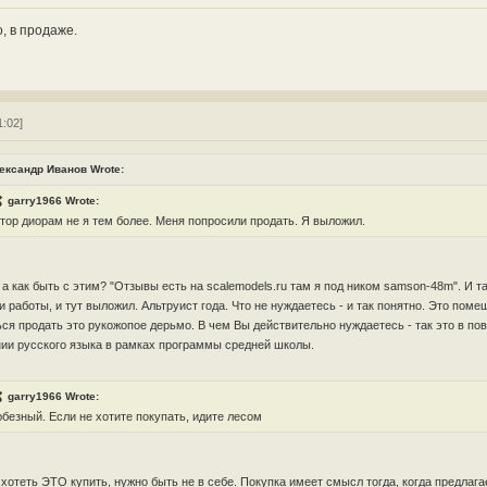
, в продаже.
1:02]
ександр Иванов Wrote:
garry1966 Wrote:
тор диорам не я тем более. Меня попросили продать. Я выложил.
 а как быть с этим? "Отзывы есть на scalemodels.ru там я под ником samson-48m". И 
и работы, и тут выложил. Альтруист года. Что не нуждаетесь - и так понятно. Это пом
ся продать это рукожопое дерьмо. В чем Вы действительно нуждаетесь - так это в по
ии русского языка в рамках программы средней школы.
garry1966 Wrote:
безный. Если не хотите покупать, идите лесом
хотеть ЭТО купить, нужно быть не в себе. Покупка имеет смысл тогда, когда предлаг