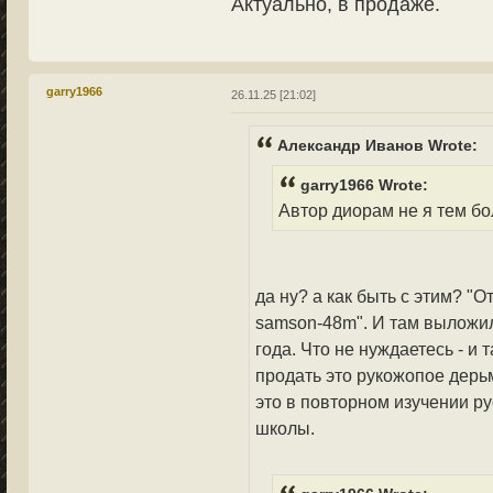
Актуально, в продаже.
garry1966
26.11.25 [21:02]
Александр Иванов Wrote:
garry1966 Wrote:
Автор диорам не я тем б
да ну? а как быть с этим? "О
samson-48m". И там выложил
года. Что не нуждаетесь - и
продать это рукожопое дерьм
это в повторном изучении р
школы.