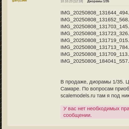
garry1966
10.10.23 [12:18]
Диорамы 1/35
IMG_20250808_131644_494.
IMG_20250808_131652_568.
IMG_20250808_131703_145.
IMG_20250808_131723_326.
IMG_20250808_131719_015.
IMG_20250808_131713_784.
IMG_20250808_131709_113.
IMG_20250806_184041_557.
В продаже, диорамы 1/35. Ц
Самаре. По вопросам приобр
scalemodels.ru там я под н
У вас нет необходимых пр
сообщении.