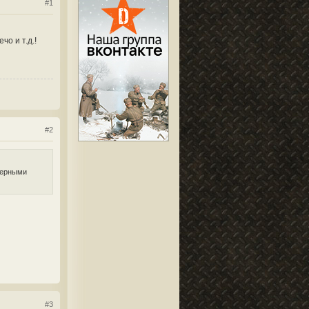
#1
о и т.д.!
#2
терными
#3