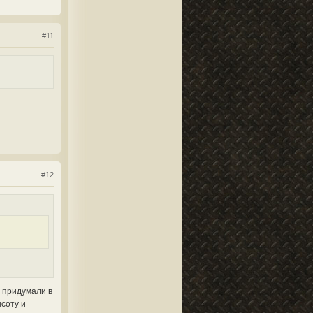
#11
#12
и придумали в
соту и