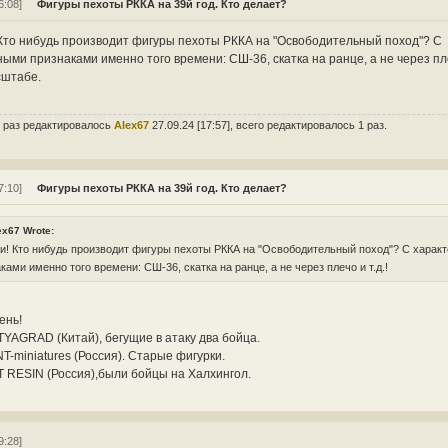
6:08]
Фигуры пехоты РККА на 39й год. Кто делает?
 Кто нибудь производит фигуры пехоты РККА на "Освободительный поход"? С
ыми признаками именно того времени: СШ-36, скатка на ранце, а не через плеч
сштабе.
 раз редактировалось
Alex67
27.09.24 [17:57], всего редактировалось 1 раз.
7:10]
Фигуры пехоты РККА на 39й год. Кто делает?
ex67 Wrote:
и! Кто нибудь производит фигуры пехоты РККА на "Освободительный поход"? С харак
ками именно того времени: СШ-36, скатка на ранце, а не через плечо и т.д.!
ень!
TYAGRAD (Китай), бегущие в атаку два бойца.
T-miniatures (Россия). Старые фигурки.
 RESIN (Россия),были бойцы на Халхингол.
9:28]