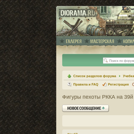
Список разделов форума
Учебк
Правила и FAQ
Регистрация
Фигуры пехоты РККА на 39й 
Ответить