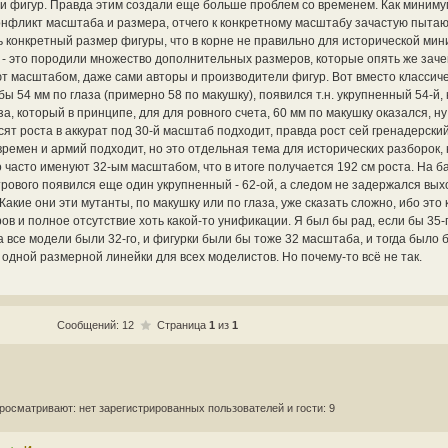
и фигур. Правда этим создали еще больше проблем со временем. Как миниму
онфликт масштаба и размера, отчего к конкретному масштабу зачастую пыта
 конкретный размер фигуры, что в корне не правильно для исторической мин
 - это породили множество дополнительных размеров, которые опять же заче
т масштабом, даже сами авторы и производители фигур. Вот вместо классиче
бы 54 мм по глаза (примерно 58 по макушку), появился т.н. укрупненный 54-й,
за, который в принципе, для для ровного счета, 60 мм по макушку оказался, н
ят роста в аккурат под 30-й масштаб подходит, правда рост сей гренадерски
времен и армий подходит, но это отдельная тема для исторических разборок, 
 часто именуют 32-ым масштабом, что в итоге получается 192 см роста. На ба
ового появился еще один укрупненный - 62-ой, а следом не задержался выхо
Какие они эти мутанты, по макушку или по глаза, уже сказать сложно, ибо это 
ов и полное отсутствие хоть какой-то унификации. Я был бы рад, если бы 35
а все модели были 32-го, и фигурки были бы тоже 32 масштаба, и тогда было б
одной размерной линейки для всех моделистов. Но почему-то всё не так.
Сообщений: 12
Страница
1
из
1
росматривают: нет зарегистрированных пользователей и гости: 9