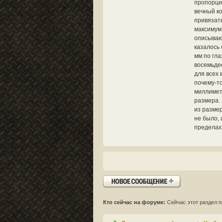
пропорци
вечный к
привязать
максимум
описываю
казалось 
мм по гла
восемьдес
для всех 
почему-то
миллиметр
размера. 
из размер
не было, 
пределах 
Ответить
Кто сейчас на форуме:
Сейчас этот раздел п