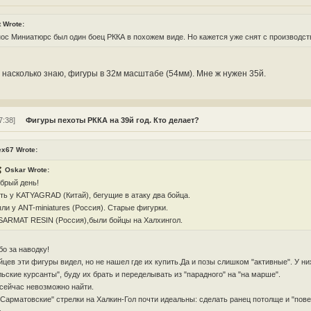
t Wrote:
ос Миниатюрс был один боец РККА в похожем виде. Но кажется уже снят с производст
 насколько знаю, фигуры в 32м масштабе (54мм). Мне ж нужен 35й.
7:38]
Фигуры пехоты РККА на 39й год. Кто делает?
ex67 Wrote:
Oskar Wrote:
брый день!
ть у KATYAGRAD (Китай), бегущие в атаку два бойца.
ли у ANT-miniatures (Россия). Старые фигурки.
SARMAT RESIN (Россия),были бойцы на Халхингол.
о за наводку!
йцев эти фигуры видел, но не нашел где их купить.Да и позы слишком "активные". У ни
ьские курсанты", буду их брать и переделывать из "парадного" на "на марше".
сейчас невозможно найти.
"Сарматовские" стрелки на Халкин-Гол почти идеальны: сделать ранец потолще и "пове