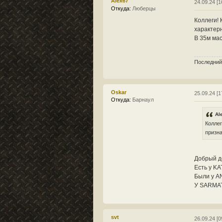
Alex67
24.09.24 [1
Откуда:
Люберцы
Коллеги!
характерн
В 35м ма
Последний
Oskar
25.09.24 [1
Откуда:
Барнаул
Al
Коллег
призна
Добрый д
Есть у KA
Были у AN
У SARMAT
svt
26.09.24 [0