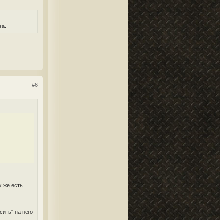
ва.
#6
х же есть
сить" на него