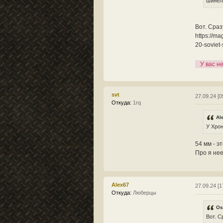
шинел
Вот. Сраз
https://ma
20-soviet-
У вас н
svt
27.09.24 [0
Откуда:
1rq
Al
У Хрон
54 мм - э
Про я нее
Alex67
27.09.24 [1
Откуда:
Люберцы
Os
Вот. С