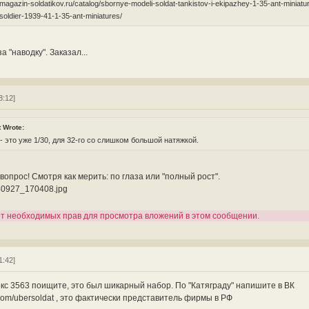
//magazin-soldatikov.ru/catalog/sbornye-modeli-soldat-tankistov-i-ekipazhey-1-35-ant-miniatu
-soldier-1939-41-1-35-ant-miniatures/
а "наводку". Заказал...
8:12]
t Wrote:
- это уже 1/30, для 32-го со слишком большой натяжкой.
опрос! Смотря как мерить: по глаза или "полный рост".
0927_170408.jpg
ет необходимых прав для просмотра вложений в этом сообщении.
1:42]
кс 3563 поищите, это был шикарный набор. По "Катяграду" напишите в ВК
k.com/ubersoldat , это фактически представитель фирмы в РФ