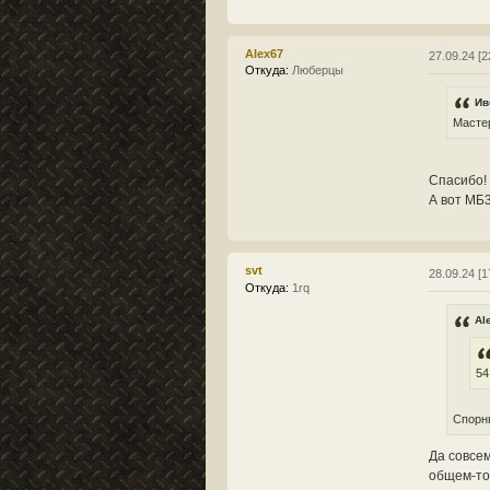
Alex67
27.09.24 [2
Откуда:
Люберцы
Ив
Мастер
Спасибо! 
А вот МБ
svt
28.09.24 [1
Откуда:
1rq
Al
54
Спорны
Да совсем
общем-то,