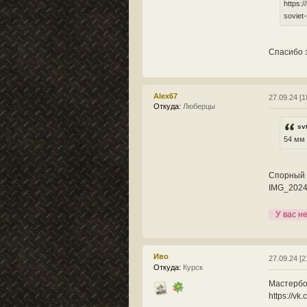
https:
soviet
Спасибо з
Alex67
27.09.24 [1
Откуда:
Люберцы
sv
54 мм 
Спорный в
IMG_2024
У вас н
Иво
27.09.24 [2
Откуда:
Курск
Мастербо
https://v