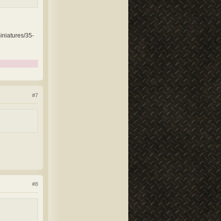
iniatures/35-
#7
#8