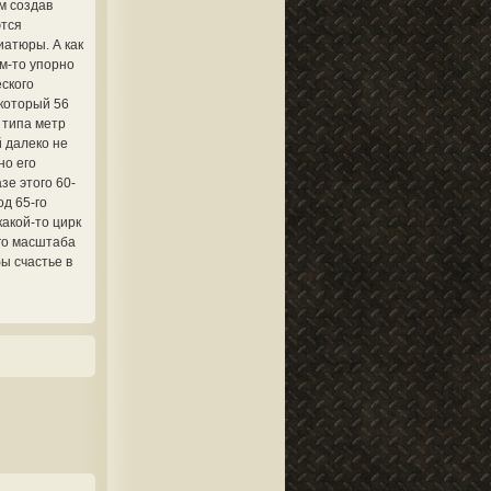
м создав
ются
иатюры. А как
м-то упорно
ского
 который 56
у типа метр
й далеко не
но его
зе этого 60-
д 65-го
какой-то цирк
-го масштаба
ы счастье в