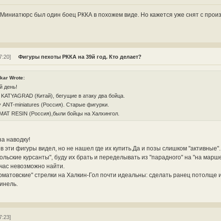
Миниатюрс был один боец РККА в похожем виде. Но кажется уже снят с произ
7:20]
Фигуры пехоты РККА на 39й год. Кто делает?
kar Wrote:
й день!
 KATYAGRAD (Китай), бегущие в атаку два бойца.
 ANT-miniatures (Россия). Старые фигурки.
MAT RESIN (Россия),были бойцы на Халхингол.
а наводку!
в эти фигуры видел, но не нашел где их купить.Да и позы слишком "активные".
ольские курсанты", буду их брать и переделывать из "парадного" на "на марше
час невозможно найти.
рматовские" стрелки на Халкин-Гол почти идеальны: сделать ранец потолще и
инель.
7:23]