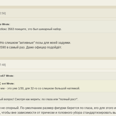
2:56]
о Wrote:
бокс 3563 поищите, это был шикарный набор.
Но слишком "активные" позы для моей задумки.
3590 в самый раз. Даже офицер подойдёт.
7:48]
ex67 Wrote:
svt Wrote:
 мм - это уже 1/30, для 32-го со слишком большой натяжкой.
й вопрос! Смотря как мерить: по глаза или "полный рост".
 не спорный. По-умолчанию размер фигурки берется по глаза, его для этого 
 чтобы вне зависимости от прически и головного убора стандартизировать вы