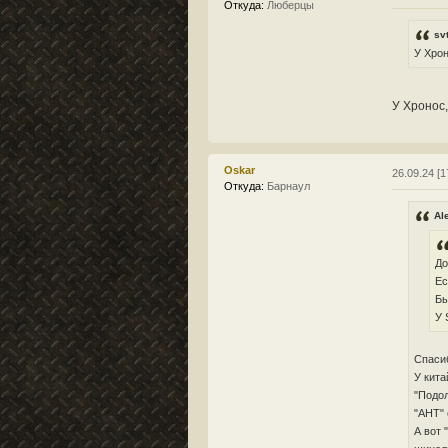
Откуда:
Люберцы
sv
У Хрон
У Хронос,
Oskar
26.09.24 [1
Откуда:
Барнаул
Al
До
Ес
Бы
У 
Спасиб
У кита
"Подол
"АНТ" 
А вот 