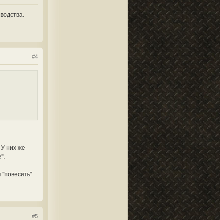
водства.
#4
 У них же
".
 "повесить"
#5