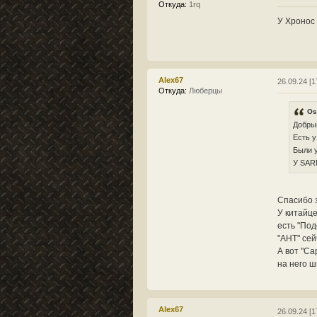
Откуда:
1rq
У Хронос 
Alex67
26.09.24 [1
Откуда:
Люберцы
Os
Добры
Есть у
Были у
У SAR
Спасибо з
У китайце
есть "Под
"АНТ" сей
А вот "Са
на него ш
Alex67
26.09.24 [1