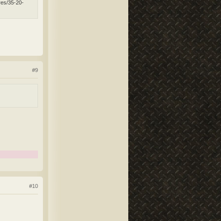
res/35-20-
#9
#10