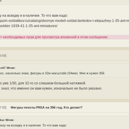
ь.
у на вскидку и в наличии. То что вам надо:
gazin-soldatikov.ru/catalog/sbornye-modeli-soldat-tankistov-i-ekipazhey-1-35-ant-m
soldier-1939-41-1-35-ant-miniatures/
ет необходимых прав для просмотра вложений в этом сообщении.
9:58]
ex67 Wrote:
ос, насколько знаю, фигуры в 32м масштабе (54мм). Мне ж нужен 35й.
то уже 1/30, для 32-го со слишком большой натяжкой.
 знал, что именно он вам нужен, изначально не было указано.
7:58]
Фигуры пехоты РККА на 39й год. Кто делает?
kar Wrote:
разу на вскидку и в наличии. То что вам надо: