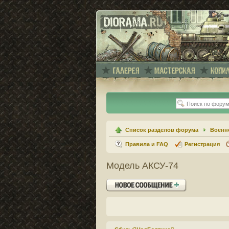
Список разделов форума
Военн
Правила и FAQ
Регистрация
Модель АКСУ-74
Ответить