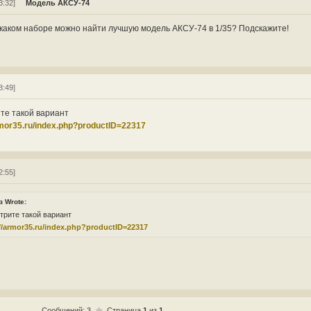
3:32]
Модель АКСУ-74
 каком наборе можно найти лучшую модель АКСУ-74 в 1/35? Подскажите!
8:49]
те такой вариант
rmor35.ru/index.php?productID=22317
2:55]
з Wrote:
трите такой вариант
//armor35.ru/index.php?productID=22317
Сообщений: 3
Страница
1
из
1