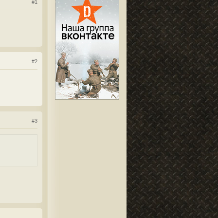
#1
#2
#3