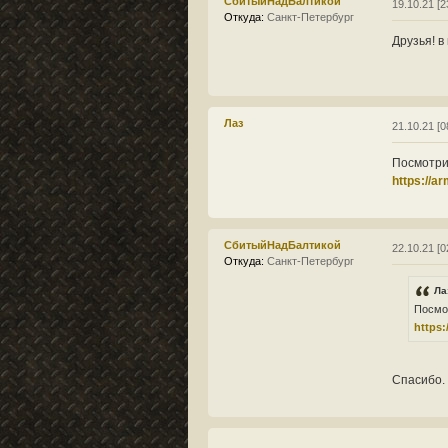
СбитыйНадБалтикой
19.10.21 [2
Откуда:
Санкт-Петербург
Друзья! в
Лаз
21.10.21 [0
Посмотри
https://a
СбитыйНадБалтикой
22.10.21 [0
Откуда:
Санкт-Петербург
Ла
Посмо
https:
Спасибо.