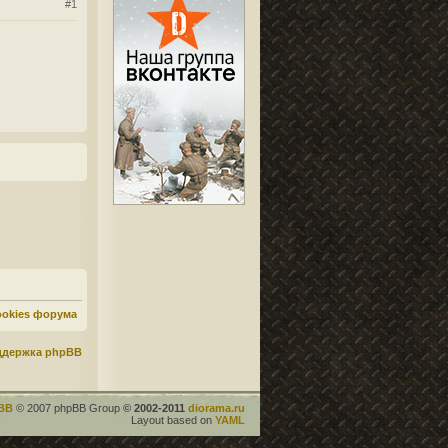
#1
ookies форума
ддержка phpBB
BB
© 2007 phpBB Group
© 2002-2011
diorama.ru
Layout based on
YAML