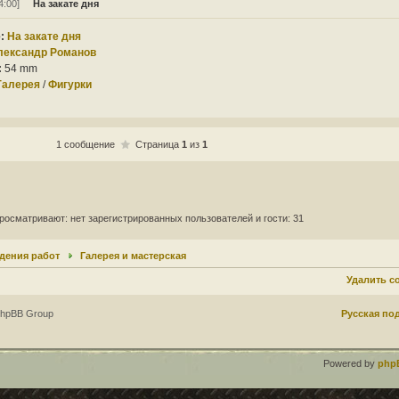
4:00]
На закате дня
:
На закате дня
лександр Романов
:
54 mm
Галерея
/
Фигурки
1 сообщение
Страница
1
из
1
росматривают: нет зарегистрированных пользователей и гости: 31
дения работ
Галерея и мастерская
Удалить c
phpBB Group
Русская по
Powered by
php