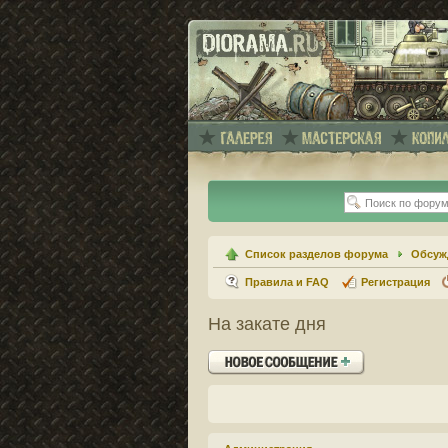
Список разделов форума
Обсуж
Правила и FAQ
Регистрация
На закате дня
Ответить