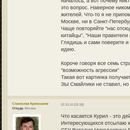
началось, а вот почему никт
это вопрос. Наверное нико
жителей. Что-то я не припо
Москве, ни в Санкт-Петербу
Чаще повторяйте "нас отсюд
китайцы", "Наши правители 
Глядишь и сами поверите и
идею.
Короче говоря все семь стра
"возможность агрессии"
Такая вот картинка получае
ЗЫ Смайлики не ставил, но 
Станислав Кривошеев
02.10.10 [15:18]
Откуда:
Москва
Что касается Курил - это д
Интересующихся отсылаю к
СГУ Виталия Николаевича Е