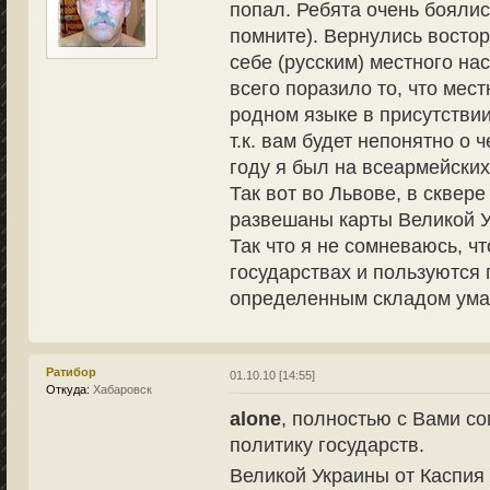
попал. Ребята очень боялис
помните). Вернулись восто
себе (русским) местного на
всего поразило то, что мес
родном языке в присутствии
т.к. вам будет непонятно о 
году я был на всеармейских
Так вот во Львове, в сквер
развешаны карты Великой У
Так что я не сомневаюсь, ч
государствах и пользуются
определенным складом ума
Ратибор
01.10.10 [14:55]
Откуда:
Хабаровск
alone
, полностью с Вами с
политику государств.
Великой Украины от Каспия 