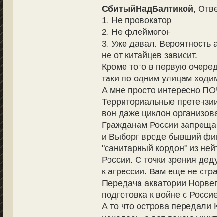
СбитыйНадБалтикой
, Отв
1. Не провокатор
2. Не флеймогон
3. Уже давал. Вероятность 
не от китайцев зависит.
Кроме того в первую очеред
таки по одним улицам ходи
А мне просто интересно ПО
Территориальные претензии
вон даже циклон организов
Гражданам России запрещаю
и Выборг вроде бывший фи
"санитарный кордон" из ней
России. С точки зрения дед
к агрессии. Вам еще не стр
Передача акватории Норвеги
подготовка к войне с Россие
А то что острова передали 