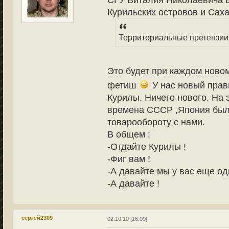
Курильских островов и Сах
Территориальные претензии 
Это будет при каждом ново
фетиш
У нас новый прави
Курилы. Ничего нового. На э
времена СССР ,Япония был
товарообороту с нами.
В общем :
-Отдайте Курилы !
-Фиг вам !
-А давайте мы у вас еще о
-А давайте !
сергей2309
02.10.10 [16:09]