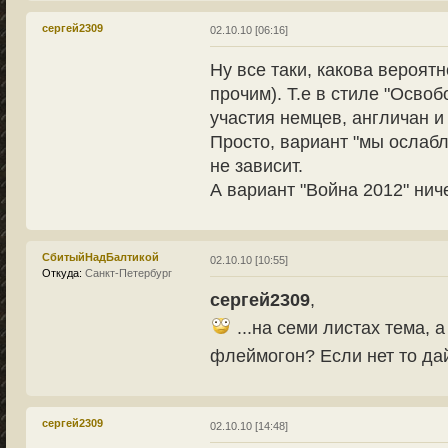
сергей2309
02.10.10 [06:16]
Ну все таки, какова вероятн
прочим). Т.е в стиле "Освоб
участия немцев, англичан и
Просто, вариант "мы ослабл
не зависит.
А вариант "Война 2012" нич
СбитыйНадБалтикой
02.10.10 [10:55]
Откуда:
Санкт-Петербург
сергей2309
,
...на семи листах тема, а
флеймогон? Если нет то дай
сергей2309
02.10.10 [14:48]