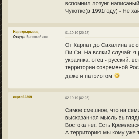
вспомнил лозунг написаный
Чукотке(в 1991году) - Не ха
Народоармеец
01.10.10 [20:18]
Откуда:
Брянский лес
От Карпат до Сахалина всю
Пи.Си. На всякий случай: я
украинка, отец - русский. 
территории современой Рос
даже и патриотом
сергей2309
02.10.10 [02:23]
Самое смешное, что на семи
высказанная мысль выглядит
Востока нет. Есть Кремлевск
А территорию мы кому уже т