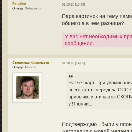
Ратибор
01.10.10 [13:53]
Откуда:
Хабаровск
Пара картинок на тему памя
общего а в чем разница?
У вас нет необходимых пр
сообщении.
Станислав Кривошеев
01.10.10 [14:05]
Откуда:
Москва
Насчёт карт. При упоминани
всего карты передела СССР
привычке и эти карты СКОП
у Японии...
Подтверждаю , были у япон
Австралия с Новой Зеланди