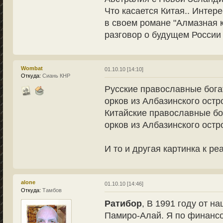
Что касается Китая.. Интер
в своем романе "Алмазная к
разговор о будущем России
Wombat
01.10.10 [14:10]
Откуда:
Сиань КНР
Русские православные бога
орков из Албазинского остр
Китайские православные бо
орков из Албазинского остр
И то и другая картинка к ре
alone
01.10.10 [14:46]
Откуда:
Тамбов
Ратибор
, В 1991 году от н
Памиро-Алай. Я по финанс