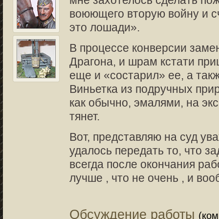
мне захотелось сделать пож
воюющего вторую войну и с
это лошади».
В процессе конверсии замен
Драгона, и шрам кстати пр
еще и «состарил» ее, а такж
Виньетка из подручных при
как обычно, эмалями, на эк
тянет.
Вот, представляю на суд ув
удалось передать то, что за
всегда после окончания раб
лучше , что не очень , и воо
Обсуждение работы
(ко