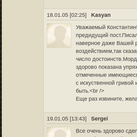
18.01.05 [02:25]
Kasyan
Уважаемый Константин!
предидущий пост.Писал
наверное даже Вашей 
воздействием,так сказа
число достоинств.Морд
здорово показана упря
отмеченные имеющиеся 
с искуственной гривой 
быть.<br />
Еще раз извините, жел
19.01.05 [13:43]
Sergei
Все очень здорово сде