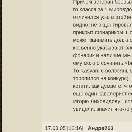
Причем ветеран боевых 
го класса за 1 Мировую
отличился уже в этой)и
видно, не акцентировал
прикрыт фонариком. По
может занимать должно
косвенно указывают эл
фонарик и наличие МР.
ему можно сочинить.<br
То Kasyan: с волосяны
торопился на конкурс),
кстати, как думаете, чт
еще один кавалерист ес
Игорю Лиховидову - спа
увидели, значит что-то
17.03.05 [12:16]
Андрей63