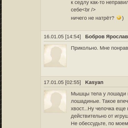
к седлу как-то неправи
себе<br />
ничего не натрёт?
)
16.01.05 [14:54]
Бобров Яросла
Прикольно. Мне понрав
17.01.05 [02:55]
Kasyan
Мышцы тела у лошади п
лошадиные. Такое впеч
хвост...Ну челочка еще
действительно от игру
Не обессудьте, по мое