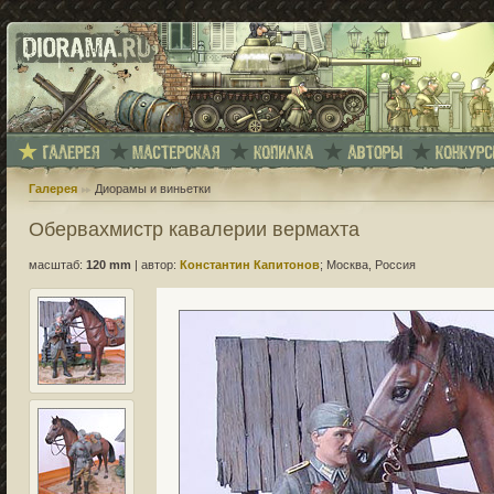
Галерея
Диорамы и виньетки
Обервахмистр кавалерии вермахта
масштаб:
120 mm
|
автор:
Константин Капитонов
; Москва, Россия