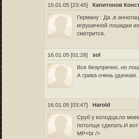
15.01.05 [23:45]
Капитонов Конс
Герману : Да ,в аннотац
игрушечной лошадки из 
смотрится.
16.01.05 [01:28]
sol
Все безупречно, но лош
А грива очень удачная.
16.01.05 [03:47]
Harold
Cруб у колодца,по мое
потолще сделать.И вот
MP<br />