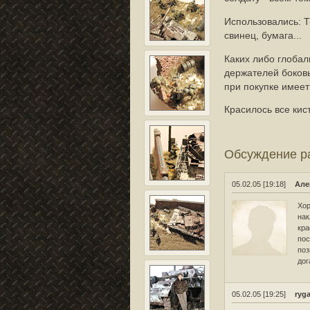
Использовались: T-
свинец, бумага...
Каких либо глоба
держателей боковы
при покупке имеет
Красилось все кис
Обсуждение 
05.02.05 [19:18]
Але
Хор
нак
кра
пос
поз
дог
05.02.05 [19:25]
ryg