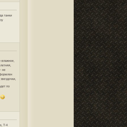
да танки
азу
е влажное,
 летняя,
- не
оформлен
 звездочки,
одет по
, T-4