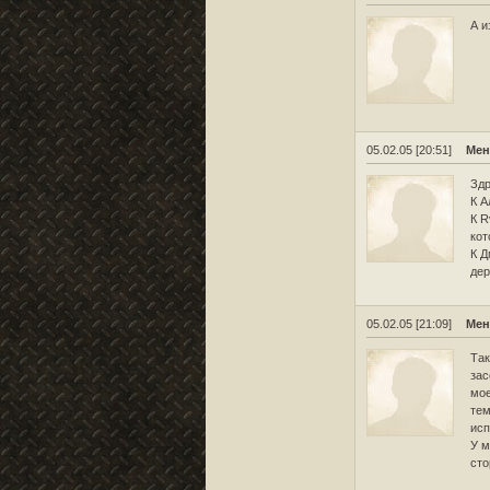
А и
05.02.05 [20:51]
Мен
Здр
К А
К R
кот
К Д
дер
05.02.05 [21:09]
Мен
Так
зас
мое
тем
исп
У м
сто