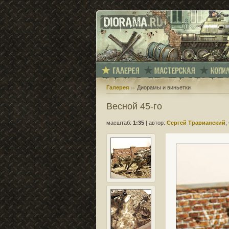
Галерея
Диорамы и виньетки
Весной 45-го
масштаб:
1:35
|
автор:
Сергей Травианский
;