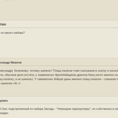
АЛИН
. из какого набора?
ксандр Иванов
лександру Зеленкову: почему шинель? Плащ-палатки тоже скатывали в скатку и носил
чо, обычное дело (кстати, у знаменитых бронебойщиков драгона боец несет именно с
щ-палатку, а не шинель). У тамиевских бойцов даны именно плащ-палатки - слишком 
 шинелок.<br />
plattz
4.Ганс подстреленный из набора Звезды - "Немецкие паратруперы", он собственно и н
 видно.