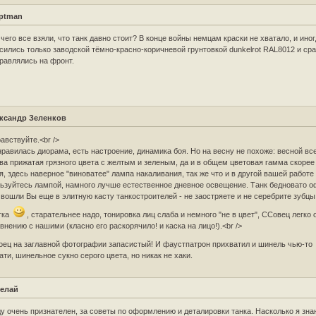
ptman
 чего все взяли, что танк давно стоит? В конце войны немцам краски не хватало, и иног
сились только заводской тёмно-красно-коричневой грунтовкой dunkelrot RAL8012 и ср
равлялись на фронт.
ксандр Зеленков
авствуйте.<br />
равилась диорама, есть настроение, динамика боя. Но на весну не похоже: весной вс
ва прижатая грязного цвета с желтым и зеленым, да и в общем цветовая гамма скорее
я, здесь наверное "виноватее" лампа накаливания, так же что и в другой вашей работе 
ьзуйтесь лампой, намного лучше естественное дневное освещение. Танк бедновато 
 вошли Вы еще в элитную касту танкостроителей - не заостряете и не серебрите зубцы
тка
, старательнее надо, тонировка лиц слаба и немного "не в цвет", ССовец легко 
внению с нашими (класно его раскорячило! и каска на лицо!).<br />
оец на заглавной фотографии запасистый! И фаустпатрон прихватил и шинель чью-то
ати, шинельное сукно серого цвета, но никак не хаки.
елай
у очень признателен, за советы по оформлению и деталировки танка. Насколько я знаю