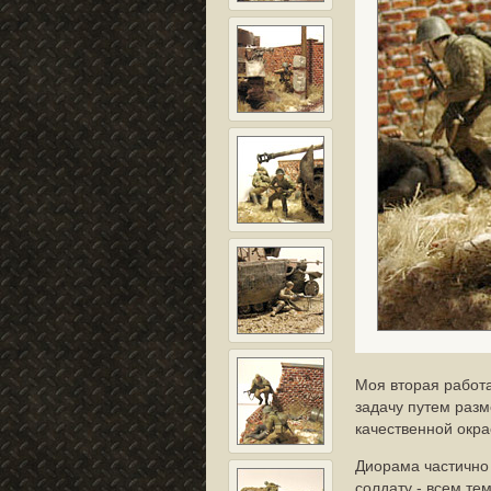
Моя вторая работа
задачу путем раз
качественной окр
Диорама частично
солдату - всем те