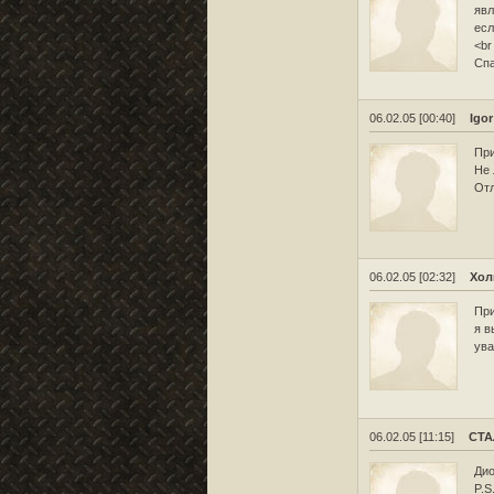
явл
есл
<br
Спа
06.02.05 [00:40]
Igor
При
Не 
Отл
06.02.05 [02:32]
Хол
При
я в
ува
06.02.05 [11:15]
СТ
Дио
P.S