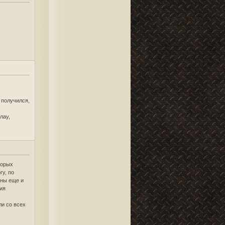
 получился,
лау,
торых
гу, по
жны еще и
ция
ли со всех