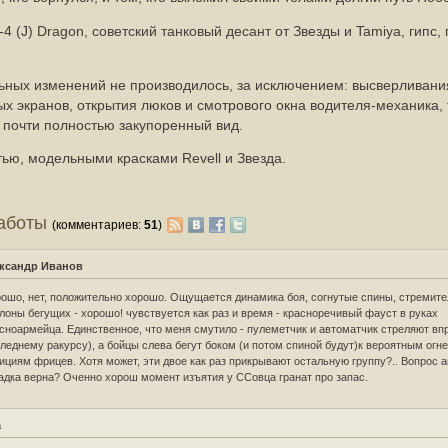
4 (J) Dragon, советский танковый десант от Звезды и Tamiya, гипс, 
льных изменений не производилось, за исключением: высверливани
х экранов, открытия люков и смотрового окна водителя-механика, т
 почти полностью закупоренный вид.
тью, модельными красками Revell и Звезда.
работы
(комментариев:
51
)
ксандр Иванов
ошо, нет, положительно хорошо. Ощущается динамика боя, согнутые спины, стремит
лоны бегущих - хорошо! чувствуется как раз и время - красноречивый фауст в руках
сноармейца. Единственное, что меня смутило - пулеметчик и автоматчик стреляют вп
леднему ракурсу), а бойцы слева бегут боком (и потом спиной будут)к вероятным ог
ициям фрицев. Хотя может, эти двое как раз прикрывают остальную группу?.. Вопрос а
адка верна? Оченно хорош момент изъятия у ССовца гранат про запас.
a