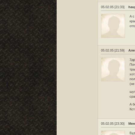
05.02.05 [21:33]
hau
А с
кра
отп
05.02.05 [21:59]
Але
Здр
Пон
тра
хот
пол
(не
шу
сра
А б
Кст
05.02.05 [23:30]
Мен
Буд