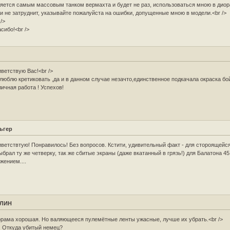
яется самым массовым танком вермахта и будет не раз, использоваться мною в диор
и не затруднит, указывайте пожалуйста на ошибки, допущенные мною в модели.<br />
 />
сибо!<br />
ветствую Вас!<br />
люблю кретиковать ,да и в данном случае незачто,единственное подкачала окраска бой
ичная работа ! Успехов!
ьгер
ветствтую! Понравилось! Без вопросов. Кстити, удивительный факт - для стороящей
ыбрал ту же четверку, так же сбитые экраны (даже вкатанный в грязь!) для Балатона 45.
жением....
АЛИН
рама хорошая. Но валяющееся пулемётные ленты ужасные, лучше их убрать.<br />
. Откуда убитый немец?