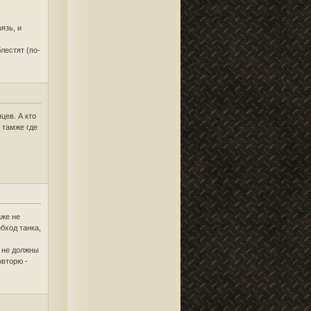
язь, и
лестят (по-
цев. А кто
и тамже где
аже не
обход танка,
- не должны
овторю -