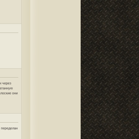
и через
катанную
плоские они
е переделан