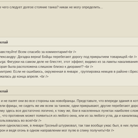
з чего следует долгое стояние танка? никак не могу определить...
елай
авствуйте! Всем спасибо за комментарии!<br />
лександру: Догадка верна! Бойцы перебегают дорогу под прикрытием товарищей.<br />
vga: Фигурки на самом деле не блестят, этот эффект, видимо из за лампы накаливания
орая была расположена слишком близко к диораме!? <br />
митрию: Если не ошибаюсь, окруженная в январе , группировка немцев в районе г.Брес
жалась до конца апреля. <br />
елай
 и не палят они во все стороны как новобранцы. Представьте, что впереди здания в ко
ели фрицы, не сидеть же им всем за танком, одни прикрывают, другие перебегают доро
му здесь все достаточно логично, к тому же, бои в населенных пунктах наиболее сло
, что противник может появиться из любого окна, или из за любого угла, да и канализа
ользовалась во всю!<br />
еня одноклассник, в январе Грозный штурмовал, так там вообще ужас был, в них лупи
рон и ведя огонь в одном направлении мог пулю в спину получить!<br />