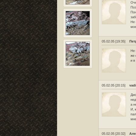
Оче
Поз
Пон
заб
Не 
мое
05.02.05 [19:35]
Пет
Не 
же 
и в
05.02.05 [20:15]
vad
Дио
нед
а н
И, 
пал
мне
05.02.05 [20:32]
Але