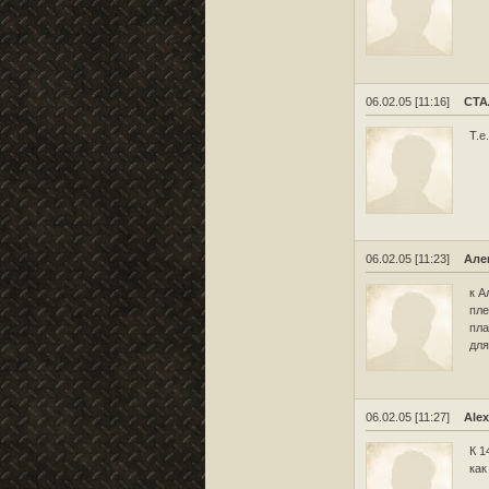
06.02.05 [11:16]
СТ
Т.е
06.02.05 [11:23]
Але
к А
пле
пла
для
06.02.05 [11:27]
Alex
К 1
как