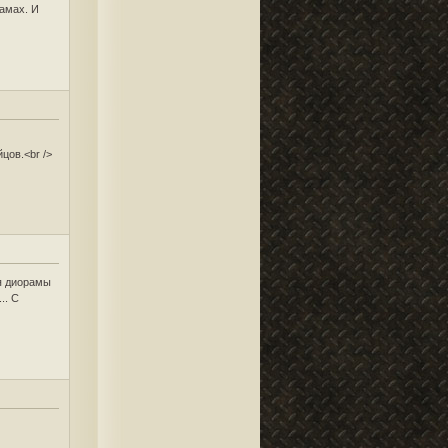
амах. И
цов.<br />
ся диорамы
.. С