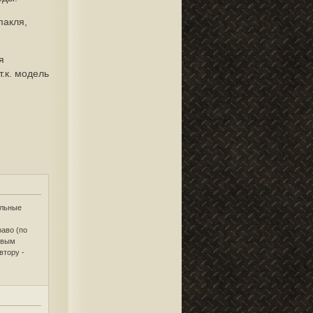
пакля,
я
.к. модель
ельные
раво (по
невым
втору -