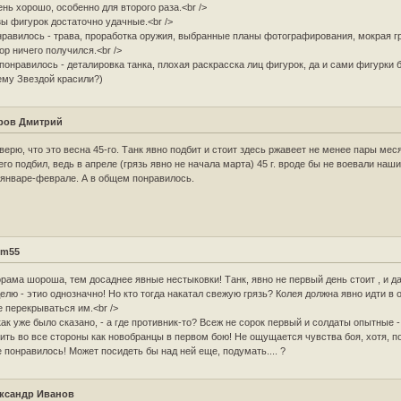
нь хорошо, особенно для второго раза.<br />
ы фигурок достаточно удачные.<br />
равилось - трава, проработка оружия, выбранные планы фотографирования, мокрая гр
ор ничего получился.<br />
понравилось - деталировка танка, плохая раскрасска лиц фигурок, да и сами фигурки б
му Звездой красили?)
ров Дмитрий
верю, что это весна 45-го. Танк явно подбит и стоит здесь ржавеет не менее пары меся
его подбил, ведь в апреле (грязь явно не начала марта) 45 г. вроде бы не воевали наш
 январе-феврале. А в общем понравилось.
im55
рама шороша, тем досаднее явные нестыковки! Танк, явно не первый день стоит , и д
елю - этио однозначно! Но кто тогда накатал свежую грязь? Колея должна явно идти в 
е перекрываться им.<br />
как уже было сказано, - а где противник-то? Всеж не сорок первый и солдаты опытные 
ить во все стороны как новобранцы в первом бою! Не ощущается чувства боя, хотя, п
 понравилось! Может посидеть бы над ней еще, подумать.... ?
ксандр Иванов