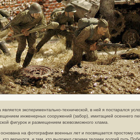
 является экспериментально-технической, в ней я постарался усл
мещением инженерных сооружений (забор), имитацией осеннего пе
аской фигурок и размещением всевозможного хлама.
 основана на фотографии военных лет и посвящается простому со
м, кто вернулся, и тем, кто выложил своими телами долгий путь Поб