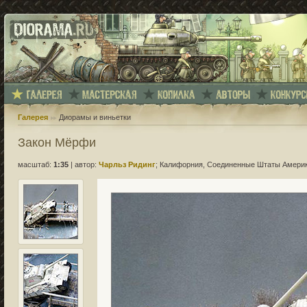
Галерея
Диорамы и виньетки
Закон Мёрфи
масштаб:
1:35
|
автор:
Чарльз Ридинг
; Калифорния, Соединенные Штаты Амери