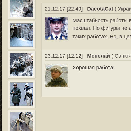
21.12.17 [22:49]
DacotaCat
( Украи
Масштабность работы вп
похвал. Но фигуры не д
таких работах. Но, в ц
23.12.17 [12:12]
Менелай
( Санкт-
Хорошая работа!