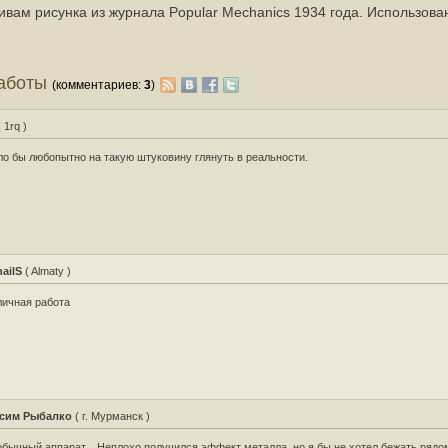
вам рисунка из журнала Popular Mechanics 1934 года. Использова
работы
(комментариев:
3
)
 1rq )
о бы любопытно на такую штуковину глянуть в реальности.
hailS
( Almaty )
ичная работа
сим Рыбалко
( г. Мурманск )
бычный аппарат... Неплохо получился эффект металла, но я бы не хотел бежать рядо