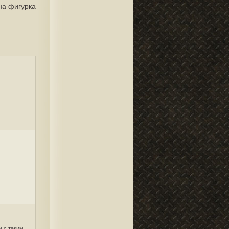
на фигурка
м с таким