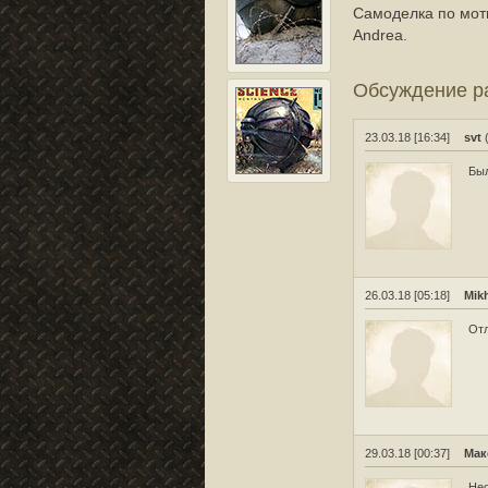
Самоделка по моти
Andrea.
Обсуждение 
23.03.18 [16:34]
svt
(
Был
26.03.18 [05:18]
Mik
Отл
29.03.18 [00:37]
Мак
Нео