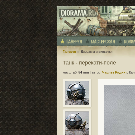
Галерея
Диорамы и виньетки
Танк - перекати-поле
масштаб:
54 mm
|
автор:
Чарльз Ридинг
; Ка