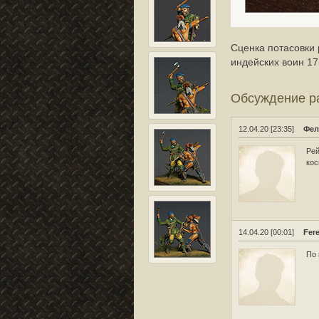
Сценка потасовки
индейских воин 17
Обсуждение 
12.04.20 [23:35]
Фел
Рей
кос
14.04.20 [00:01]
Fer
По 