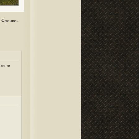
 Франко-
 почти