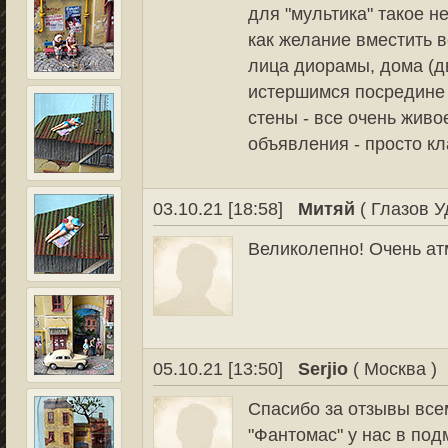
для "мультика" такое н
как желание вместить 
лица диорамы, дома (д
истершимся посредине 
стены - все очень живое
объявления - просто кл
03.10.21 [18:58]
Митяй
( Глазов У
Великолепно! Очень ат
05.10.21 [13:50]
Serjio
( Москва )
Спасибо за отзывы всем
"Фантомас" у нас в под