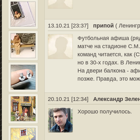
13.10.21 [23:37]
припой
( Ленингр
Футбольная афиша (ряд
матче на стадионе С.М.
команд читается, как (
но в 30-х годах. В Лен
На двери балкона - афи
позже. Правда, это мож
20.10.21 [12:34]
Александр Зеле
Хорошо получилось.