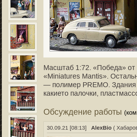
Масштаб 1:72. «Победа» от «
«Miniatures Mantis». Остал
— полимер PREMO. Здания —
какието палочки, пластмассо
Обсуждение работы
(ко
30.09.21 [08:13]
AlexBio
( Хабаров