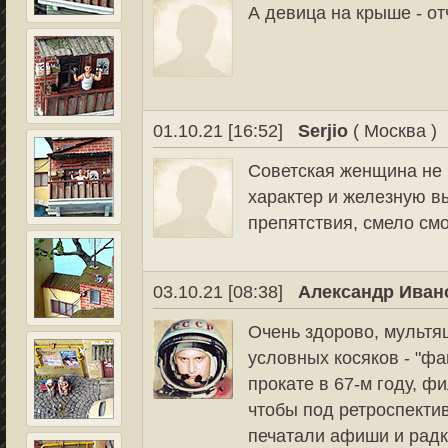
А девица на крыше - о
01.10.21 [16:52]
Serjio
( Москва )
Советская женщина не 
характер и железную в
препятствия, смело см
03.10.21 [08:38]
Александр Иван
Очень здорово, мультяш
условных косяков - "фа
прокате в 67-м году, ф
чтобы под ретроспекти
печатали афиши и радк