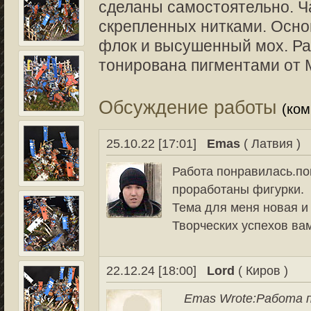
сделаны самостоятельно. Ча
скрепленных нитками. Основ
флок и высушенный мох. Ра
тонирована пигментами от 
Обсуждение работы
(ко
25.10.22 [17:01]
Emas
( Латвия )
Работа понравилась.по
проработаны фигурки.
Тема для меня новая и
Творческих успехов ва
22.12.24 [18:00]
Lord
( Киров )
Emas Wrote:
Работа п