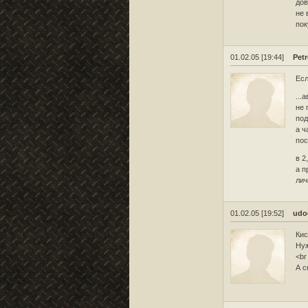
дов
не 
пок
01.02.05 [19:44]
Pet
Есл
...
не 
под
а ч
пос
в 2
а п
лич
01.02.05 [19:52]
udo
Кис
Нуж
<br
А с