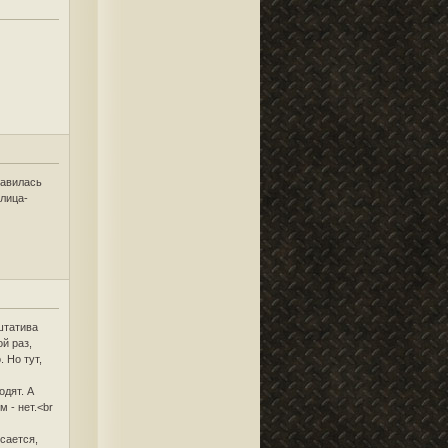
равилась
 лица-
 штатива
ой раз,
 Но тут,
одят. А
 - нет.<br
сается,