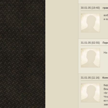
30.01.05 [19:40]
гра
воб
и е
31.01.05 [02:55]
Гор
На 
31.01.05 [11:16]
Кон
Кир
Вещ
<br
Что
во-
зав