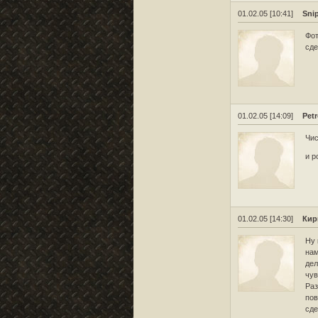
01.02.05 [10:41]
Sni
Фот
сде
01.02.05 [14:09]
Pet
Чис
и р
01.02.05 [14:30]
Кир
Ну 
нам
дел
чув
Раз
пов
сде