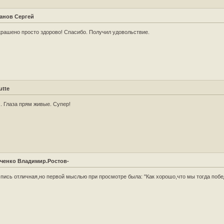
анов Сергей
рашено просто здорово! Спасибо. Получил удовольствие.
utte
.. Глаза прям живые. Супер!
ченко Владимир.Ростов-
пись отличная,но первой мыслью при просмотре была: "Как хорошо,что мы тогда побе