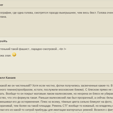
per
ографии, где одна голова, смотрятся гораздо выигрышнее, чем весь бюст. Голова оче
лана.
rovi4ъ
тенький такой фашист...парадно-смотровой...<br />
ожа злая.
илл Канаев
какой же он чистенький? Хотя если честно, фотки получились засвеченные какие-то. В
ного темнее(прообразом, кстати, послужили московские бомжи). С блеском прямо не 
ать. Вообще-то он покрыт матовым лаком валеховским, но нехрена он блеск не убирае
ство, что это формула такая. Раньше валеховский лак был прозрачный, а сейчас белы
мешивал его до остервенения. Плюс ко всему, тёмные цвета сильно бликуют на фото, 
орачивай, тем более на такой площади. Ремень СТГ вообще-то кожаный, но владелец
лал его из какой-то хитрой приблуды для имитации матерчатых ремней. Возился с фи