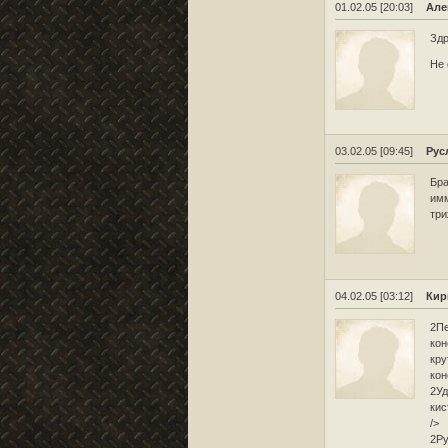
01.02.05 [20:03]
Але
Здр
Не 
03.02.05 [09:45]
Рус
Бра
имм
три
04.02.05 [03:12]
Кир
2Пе
кон
кру
кон
2Уд
кис
/>
2Ру