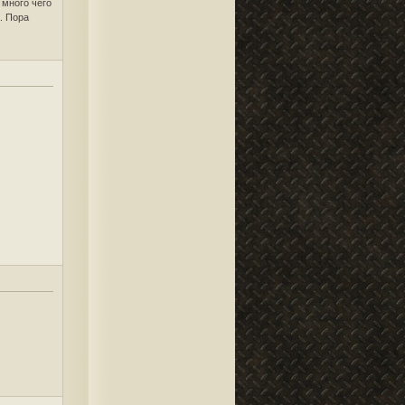
 много чего
. Пора