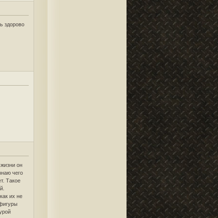
нь здорово
 жизни он
знаю чего
т. Такое
й.
как их не
 фигуры
гурой