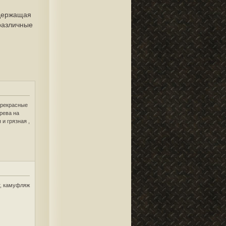
одержащая
различные
Прекрасные
ерева на
 и грязная ,
т, камуфляж