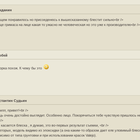
жданин
щем понравилось но присоеденюсь к вышесказанному блестит сильно<br />
ще гримаса на лице какая то ужасно не человеческая но это уже к производителю<br />
обей
орка похож. К чему бы это
стантин Судьин
илл, привет!<br />
ь очень достойно выглядит. Особенно лицо. Покорячиться тебе чувствую пришлось не 
 />
 касается блеска , я думаю, это во-первых результат съемки, <br />
вторых, модель видимо из эпоксидки (а она каким-то образом дает еле уловимый блеск
исимо от типа грунтовки и при использовании красок Valejo).