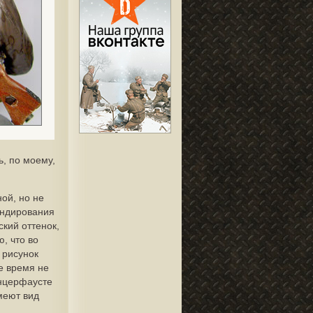
ь, по моему,
ой, но не
ундирования
ский оттенок,
, что во
 рисунок
е время не
анцерфаусте
имеют вид