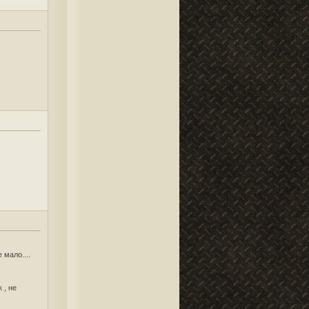
мало....
 , не