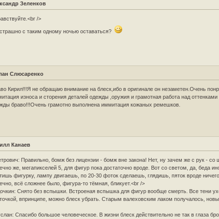
ксандр Зеленков
авствуйте.<br />
страшно с таким одному ночью оставаться?
лан Слюсаренко
во Кирил!!!Я не обращаю внимание на блеск,ибо в оригинале он незаметен.Очень пон
итация износа и сторения деталей одежды ,оружия и грамотная работа над оттенками
жды браво!!!Очень грамотно выполнена иммитация кожаных ремешков.
илл Канаев
трович: Правильно, бомж без лицензии - бомж вне закона! Нет, ну зачем же с рук - со
ечно же, мегапикселей 5, для фигур пока достаточно вроде. Вот со светом, да, беда ин
тишь фигурку, лампу двигаешь, по 20-30 фоток сделаешь, глядишь, пяток вроде ничего.
ечно, всё сложнее было, фигура-то тёмная, бликует.<br />
очкин: Снято без вспышки. Встроеная вспышка для фигур вообще смерть. Все тени ух
точкой, впринципе, можно блеск убрать. Старым валеховским лаком получалось, новым
слан: Спасибо большое человеческое. В жизни блеск действительно не так в глаза бро