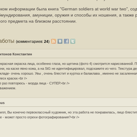
ом информации была книга "German soldiers at world war two", с
бмундирования, амуниции, оружия и способы их ношения, а также 
ного предмета на близком расстоянии.
работы
(комментариев:
24
)
итонов Константин
красная окраска лица, особенно глаза, но щетина (фото 4) смотрится нарисованной. 
ни, на каске явно кожа, а на StG не идентифицировал, подскажите из чего. Текстура д
кладе- очень хорошо. Увы , очень блестит и куртка и балаклава , именно не засаленная
леск краски.<br />
 раз повторюсь - морда лица - СУПЕР.<br />
важением.
mus
илл, Вы конечно первоклассный художник, но эта работа не понравилась, лицо блести
е - может просто огрехи фотографирования?<br />