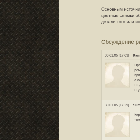
Основным источник
цветные снимки о
детали того или и
Обсуждение 
30.01.05 [17:03]
Кап
Пре
рем
при
а б
Еще
С у
30.01.05 [17:29]
Su
Кир
тож