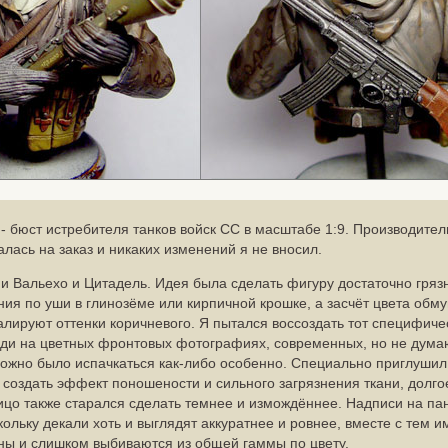
- бюст истребителя танков войск СС в масштабе 1:9. Производител
алась на заказ и никаких изменений я не вносил.
 Вальехо и Цитадель. Идея была сделать фигуру достаточно грязн
ния по уши в глинозёме или кирпичной крошке, а засчёт цвета обм
алируют оттенки коричневого. Я пытался воссоздать тот специфиче
ди на цветных фронтовых фотографиях, современных, но не думаю
ожно было испачкаться как-либо особенно. Специально приглушил
создать эффект поношености и сильного загрязнения ткани, долго
ицо также старался сделать темнее и измождённее. Надписи на п
скольку декали хоть и выглядят аккуратнее и ровнее, вместе с тем 
ны и слишком выбиваются из общей гаммы по цвету.