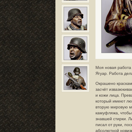
Моя новая работа 
Ягуар. Работа дел
Окрашено красками
засчёт извазюкива
и кожи лица. Прев
который имеют лю
вторую мировую м
камуфляжа, чтобы 
знавшей стирки. Л
писал от руки, по
абсолютной новиз