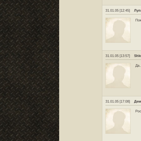
31.01.05 [12:45]
Луп
Пок
31.01.05 [13:57]
Shk
Да.
31.01.05 [17:08]
Дем
Рос