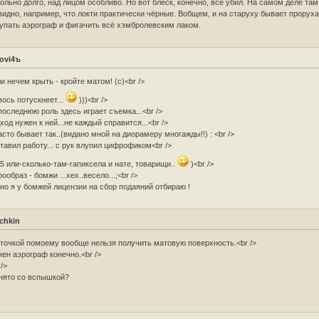
ольно долго, над лицом особливо. Но вот блеск, конечно, всё убил. На самом деле там
видно, например, что локти практически чёрные. Вобщем, и на старуху бывает проруха
упать аэрограф и фигачить всё хэмбролевским лаком.
rovi4ъ
и нечем крыть - кройте матом! (с)<br />
авось потускнеет...
)))<br />
последнюю роль здесь играет съемка...<br />
ход нужен к ней...не каждый справится...<br />
асто бывает так..(видано мной на диорамеру многажды!!) : <br />
тавил работу... с рук влупил цифрофиком<br />
,5 или-сколько-там-гапиксела и нате, товарищи..
)<br />
рообраз - бомжи ...хех..весело...;<br />
но я у бомжей лицензии на сбор подаяний отбираю !
chkin
точкой помоему вообще нельзя получить матовую поверхность.<br />
ен аэрограф конечно.<br />
 />
нято со вспышкой?