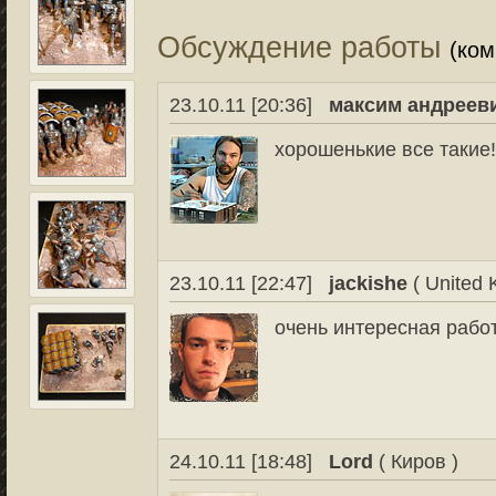
Обсуждение работы
(ко
23.10.11 [20:36]
максим андреев
хорошенькие все такие
23.10.11 [22:47]
jackishe
( United 
очень интересная рабо
24.10.11 [18:48]
Lord
( Киров )