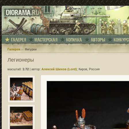
Галерея
Фигурки
Легионеры
масштаб:
1:72
|
автор:
Алексей Шихов (Lord)
; Киров, Россия