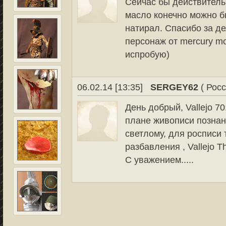
Сейчас бы действитель
масло конечно можно б
натирал. Спасибо за де
персонаж от mercury mo
испробую)
06.02.14 [13:35]
SERGEY62
( Росс
День добрый, Vallejo 70
плане живописи познани
светлому, для росписи 
разбавления , Vallejo Th
С уважением.....