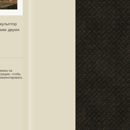
Скульптор
даже двумя
ованы на
трацию, чтобы
комментировать