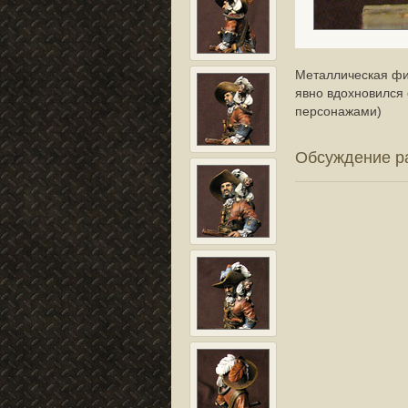
Металлическая фиг
явно вдохновился
персонажами)
Обсуждение 