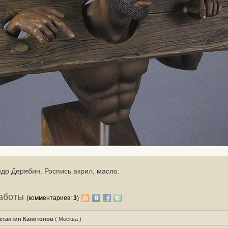
др Дерябин. Роспись акрил, масло.
работы
(комментариев:
3
)
стантин Капитонов
( Москва )