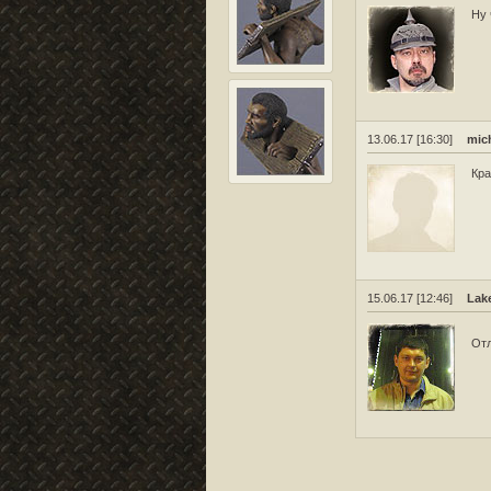
Ну 
13.06.17 [16:30]
mic
Кра
15.06.17 [12:46]
Lak
Отл