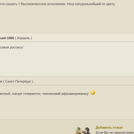
что сказать ? Высококлассное исполнение. Негр натуральнейший по цвету.
hael-1966
( Израиль )
сивая роспись!
er
( Санкт-Петербург )
ичный, говоря толерантно, темнокожий афроамериканец!
Добавить отзыв
Если Вы не зарегистрир