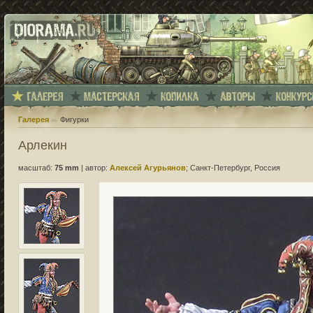
Галерея
Фигурки
Арлекин
масштаб:
75 mm
|
автор:
Алексей Агурьянов
; Санкт-Петербург, Россия