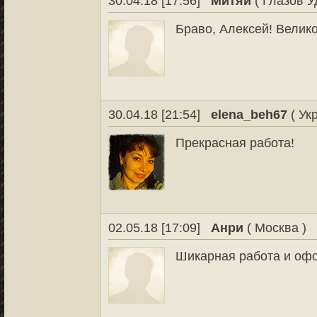
30.04.18 [17:56]
Митяй
( Глазов У
Браво, Алексей! Велик
30.04.18 [21:54]
elena_beh67
( Ук
Прекрасная работа!
02.05.18 [17:09]
Анри
( Москва )
Шикарная работа и оф