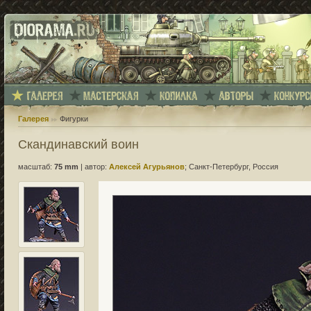
Галерея
Фигурки
Скандинавский воин
масштаб:
75 mm
|
автор:
Алексей Агурьянов
; Санкт-Петербург, Россия