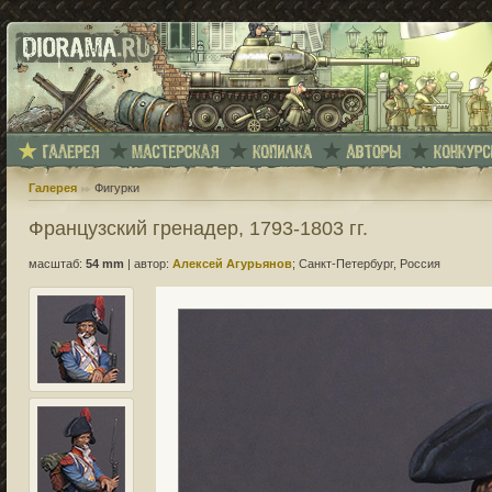
Галерея
Фигурки
Французский гренадер, 1793-1803 гг.
масштаб:
54 mm
|
автор:
Алексей Агурьянов
; Санкт-Петербург, Россия