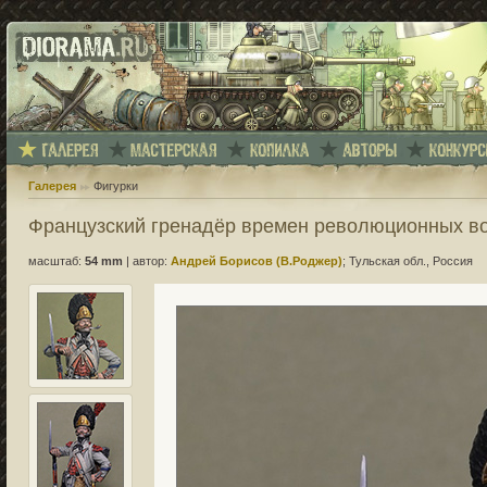
Галерея
Фигурки
Французский гренадёр времен революционных в
масштаб:
54 mm
|
автор:
Андрей Борисов (В.Роджер)
; Тульская обл., Россия