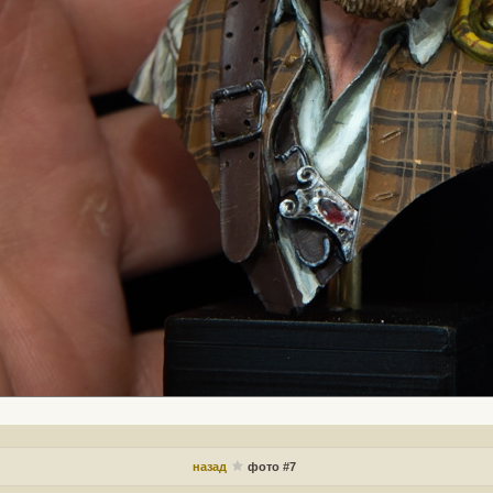
назад
фото #7