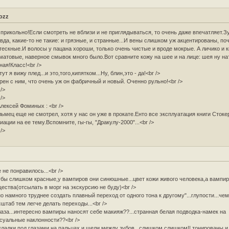
ozz
 прикольно!Если смотреть не вблизи и не приглядываться, то очень даже впечатляет.З
вда, какие-то не такие: и грязные, и странные...И вены слишком уж акцентированы, по
тескные.И волосы у пацана хороши, только очень чистые и вроде мокрые. А личико и 
матовые, наверное смывок много было.Вот сравните кожу на шее и на лице: шея ну н
ная!Класс!<br />
тут я вижу плед...и это,того,кипятком...Ну, блин,это - да!<br />
рен с ним, что очень уж он фабричный и новый. Оченно рульно!<br />
 />
 />
Алексей Фоминых : <br />
ьмец еще не смотрел, хотя у нас он уже в прокате.Енто все эксплуатация книги Стоке
иации на ее тему.Вспомните, гы-гы, "Дракулу-2000"...<br />
 />
 не понравилось...<br />
убы слишком красные,у вампиров они синюшные...цвет кожи живого человека,а вампи
ества(отсылать в морг на экскурсию не буду)<br />
но намного труднее создать плавный переход от одного тона к другому"...глупости...че
штаб тем легче делать переходы...<br />
лаза...интересно вампиры наносят себе макияж??...странная белая подводка-намек на
суальные наклонности??<br />
кладки под глазами,на пальцах и щели между зубов...слишком,слишком!! тонированы и