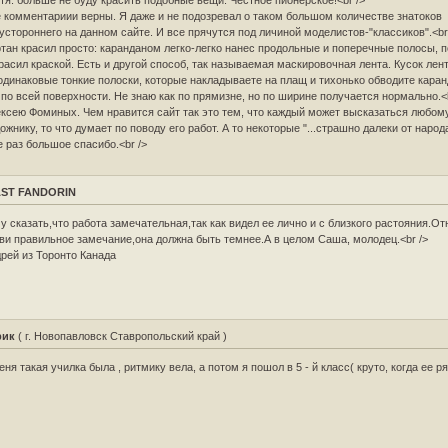
 комментариии верны. Я даже и не подозревал о таком большом количестве знатоков
устороннего на данном сайте. И все прячутся под личиной моделистов-"классиков".<br
тан красил просто: каранданом легко-легко нанес продольные и поперечные полосы, 
расил краской. Есть и другой способ, так называемая маскировочная лента. Кусок лен
одинаковые тонкие полоски, которые накладываете на плащ и тихонько обводите кара
 по всей поверхности. Не знаю как по прямизне, но по ширине получается нормально.<b
ксею Фоминых. Чем нравится сайт так это тем, что каждый может высказаться любом
ожнику, то что думает по поводу его работ. А то некоторые "...страшно далеки от народ
 раз большое спасибо.<br />
ST FANDORIN
у сказать,что работа замечательная,так как видел ее лично и с близкого растояния.О
ви правильное замечание,она должна быть темнее.А в целом Саша, молодец.<br />
рей из Торонто Канада
рик
( г. Новопавловск Ставропольский край )
еня такая училка была , ритмику вела, а потом я пошол в 5 - й класс( круто, когда ее р