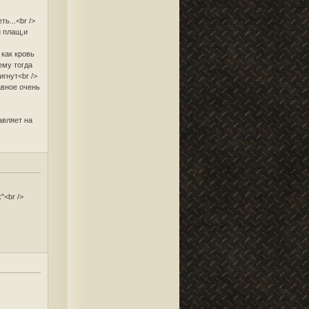
ь...<br />
и плащ,и
 как кровь
ему тогда
игнут<br />
авное очень
авляет на
"<br />