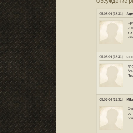
Обсуждение 
05.05.04 [18:31]
Адм
Сра
отн
в э
из
05.05.04 [18:31]
udo
Да 
Але
Про
05.05.04 [19:31]
Mik
Оче
ост
ров