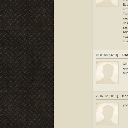
Все
пот
Тар
зак
на 
так
Але
худ
еще
18.05.04 [06:31]
ERA
Хоч
кро
Анд
25.07.12 [20:32]
Жо
у м