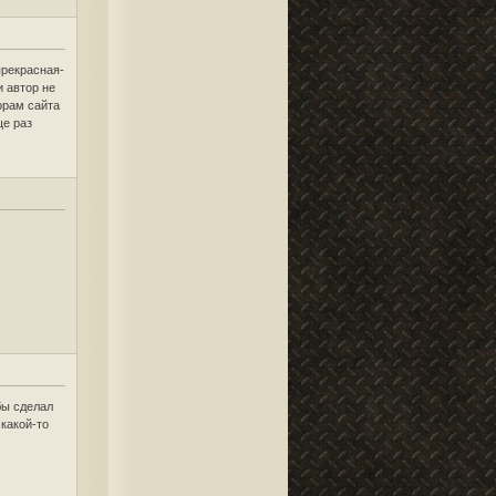
прекрасная-
и автор не
орам сайта
ще раз
бы сделал
какой-то