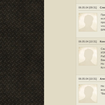
06.05.04 [09:31]
Слю
Пре
есл
про
что
БРА
06.05.04 [10:31]
Кон
Саш
ИЗМ
Раб
Вам
Но
Кст
06.05.04 [10:31]
Але
Не 
все
"Ва