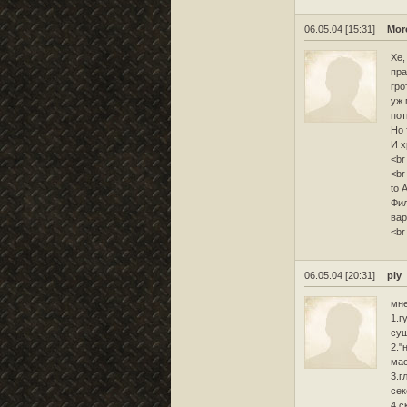
06.05.04 [15:31]
Mor
Хе,
пра
гро
уж 
пот
Но 
И х
<br
<br
to 
Фил
вар
<br
06.05.04 [20:31]
ply
мне
1.г
сущ
2."
мас
3.г
сек
4.с