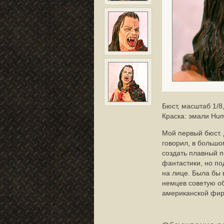
Бюст, масштаб 1/8
Краска: эмали Humb
Мой первый бюст. 
говорил, в больш
создать плавный п
фантастики, но по
на лице. Была бы 
немцев советую об
американской фи