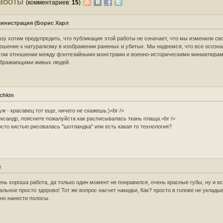
работы
(комментариев:
15
)
инистрация (Борис Харл
зу хотим предупредить, что публикация этой работы не означает, что мы изменили св
ошение к натурализму в изображении раненых и убитых. Мы надеемся, что все осозн
том отношении между фэнтезийными монстрами и военно-историческими миниатюрам
ображающими живых людей.
chkin
уж - красавец тот еще, ничего не скажешь:)<br />
ксандр, поясните пожалуйста как расписывалась ткань плаща.<br />
сто кистью рисовалась "шотландка" или есть какая то технология?
e
нь хороша работа, да только один момент не понравился, очень красные губы, ну и в
альное просто здорово! Тот же вопрос насчет накидки, Как? просто в голове не уклады
но нанести полосы.