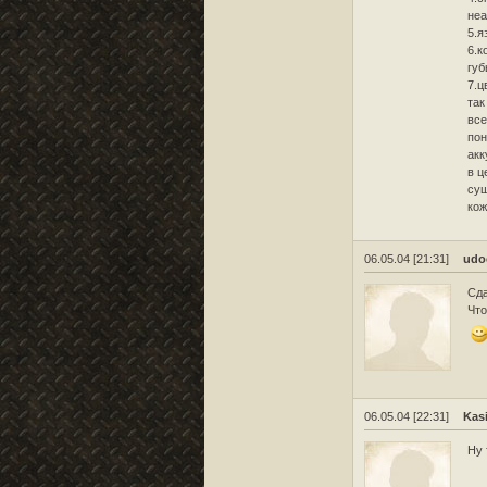
неа
5.я
6.к
губ
7.ц
так
все
пон
акк
в ц
сущ
кож
06.05.04 [21:31]
udo
Сда
Что
06.05.04 [22:31]
Kas
Ну 