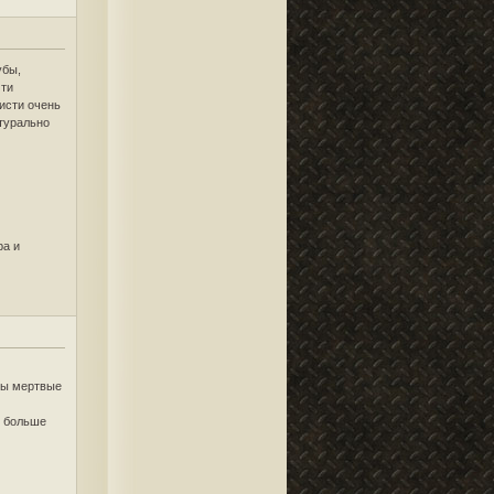
убы,
чти
кисти очень
атурально
ра и
ры мертвые
м больше