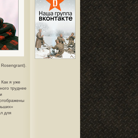
 Rosengrant).
 Как я уже
ного труднее
 и
, отображены
ольших«
ал для