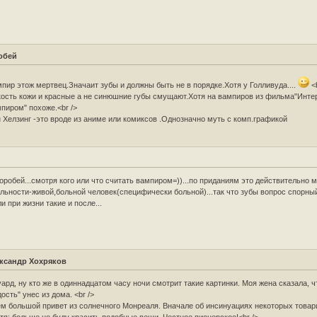
обей
пир этож мертвец.Значаит зубы и должны быть не в порядке.Хотя у Голливуда....
<
ость кожи и красные а не синюшние губы смущают.Хотя на вампиров из фильма"Инте
пиром" похоже.<br />
 Хелзинг -это вроде из аниме или комиксов .Однозначно муть с комп.графикой
Горобей...смотря кого или что считать вампиром=))...по приданиям это действительно м
льности-живой,больной человек(специфически больной)...так что зубы вопрос спорный
и при жизни такие и после...
ксандр Хохряков
ард, ну кто же в одиннадцатом часу ночи смотрит такие картинки. Моя жена сказала, ч
дость" унес из дома. <br />
м большой привет из солнечного Монреаля. Вначале об инсинуациях некоторых товар
тя: больше не буду красить подобные вещи. Честное пионерское!<br />