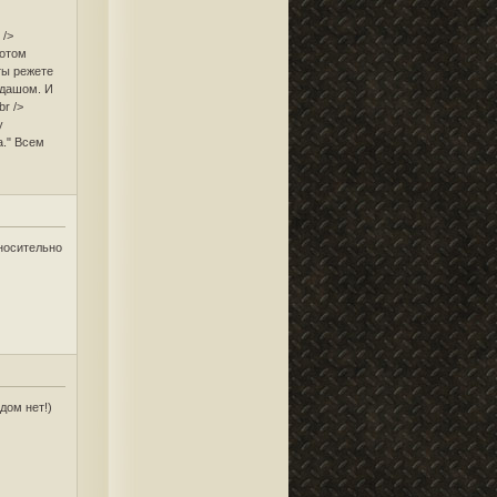
 />
потом
ты режете
ндашом. И
r />
у
а." Всем
тносительно
ядом нет!)