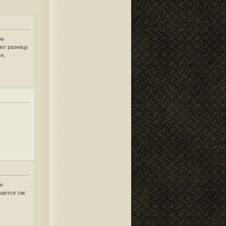
ое
ают разницу
и,
се
вается так