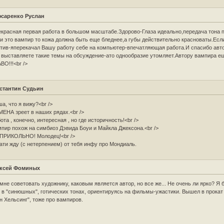
саренко Руслан
красная первая работа в большом масштабе.Здорово-Глаза идеально,передача тона 
и это вампир то кожа должна быть еще бледнее,а губы действительно красноваты.Есл
тив-яперекачал Вашу работу себе на компьютер-впечатляющая работа.И спасибо авт
 выставляете такие темы на обсуждение-ато однообразие утомляет.Автору вампира е
ВО!!!<br />
стантин Судьин
а, что я вижу?<br />
ЕНА зреет в наших рядах.<br />
ота , конечно, интересная , но где историчность!<br />
пир похож на симбиоз Дэвида Боуи и Майкла Джексона.<br />
 ПРИКОЛЬНО! Молодец!<br />
ати жду (с нетерпением) от тебя инфу про Мондиаль.
ксей Фоминых
мне советовать художнику, каковым является автор, но все же... Не очень ли ярко? Я 
 в "синюшных", готических тонах, ориентируясь на фильмы-ужастики. Вышел в прокат 
н Хельсинг", тоже про вампиров.