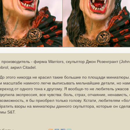
, производитель - фирма Warriors, скульптор Джон Розенгрант (John
rol, акрил Citadel.
До этого никогда не красил такие большие по площади миниатюры.
ом масштабе намного легче выписывать мельчайшие детали, но нам
ереход от одного тона к другому. Я вообще-то не любитель ужасов
дкупила экспрессия, все чувства: боль, страх, отчаяние, ненависть
возможность, я бы приобрел только голову. Кстати, любителям «б
ратить взоры на миниатюры данного скульптора, которые он сдел
рмы S&T.