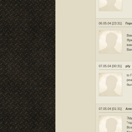
06.05.04 [23:31]
Гор
Вам
Ярк
вам
Ван
07.05.04 [00:31]
ply
to 
реа
был
07.05.04 [01:31]
Але
Эду
"га
Все
Кос