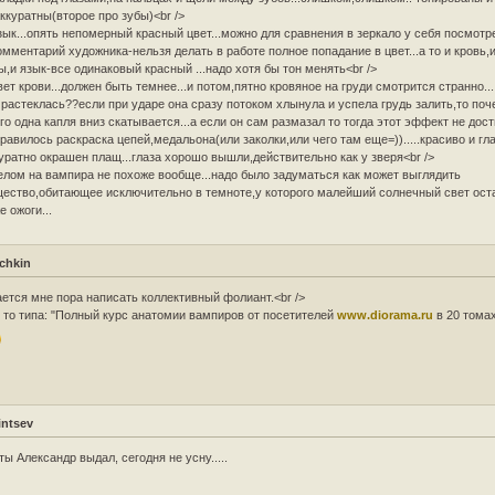
ккуратны(второе про зубы)<br />
зык...опять непомерный красный цвет...можно для сравнения в зеркало у себя посмотрет
омментарий художника-нельзя делать в работе полное попадание в цвет...а то и кровь,
ы,и язык-все одинаковый красный ...надо хотя бы тон менять<br />
вет крови...должен быть темнее...и потом,пятно кровяное на груди смотрится странно...
 растеклась??если при ударе она сразу потоком хлынула и успела грудь залить,то поч
го одна капля вниз скатывается...а если он сам размазал то тогда этот эффект не дост
равилось раскраска цепей,медальона(или заколки,или чего там еще=)).....красиво и гл
уратно окрашен плащ...глаза хорошо вышли,действительно как у зверя<br />
елом на вампира не похоже вообще...надо было задуматься как может выглядить
ество,обитающее исключительно в темноте,у которого малейший солнечный свет ост
е ожоги...
chkin
ется мне пора написать коллективный фолиант.<br />
 то типа: "Полный курс анатомии вампиров от посетителей
www.diorama.ru
в 20 томах
intsev
ты Александр выдал, сегодня не усну.....