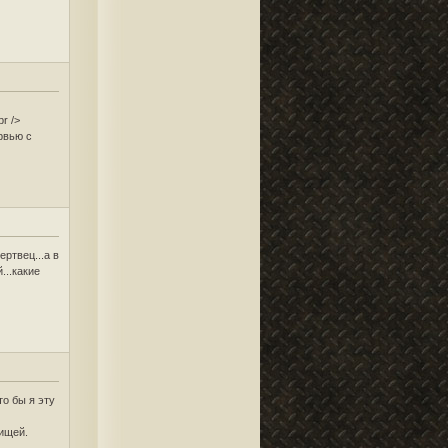
br />
рвью с
ертвец...а в
...какие
то бы я эту
ищей.