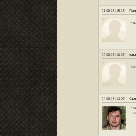
21.08.15 [15:28]
Пил
"Чт
22.08.15 [10:01]
kar
Как
24.08.15 [13:07]
Ста
Кла
Шик