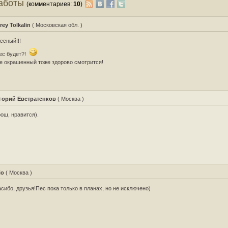
работы
(комментариев:
10
)
rey Tolkalin
( Московская обл. )
ссный!!!
ес будет?!
е окрашенный тоже здорово смотрится!
горий Евстратенков
( Москва )
ош, нравится).
io
( Москва )
сибо, друзья!Пес пока только в планах, но не исключено)