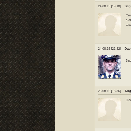
24.08.15 [19:10]
Serj
Спа
а с
шко
24.08.15 [21:32]
Dac
Здо
25.08.15 [18:36]
Анд
Обо