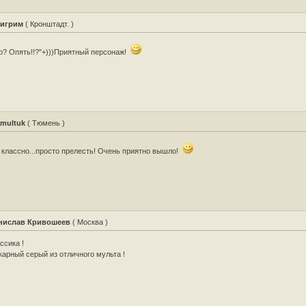
игрим
( Кронштадт. )
о? Опять!!?"+)))Приятный персонаж!
amultuk
( Тюмень )
 классно...просто прелесть! Очень приятно вышло!
нислав Кривошеев
( Москва )
ссика !
арный серый из отличного мульта !