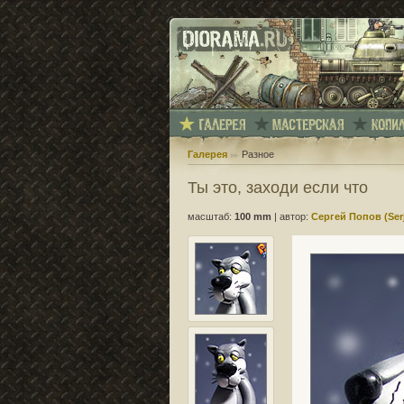
Галерея
Разное
Ты это, заходи если что
масштаб:
100 mm
|
автор:
Сергей Попов (Serj