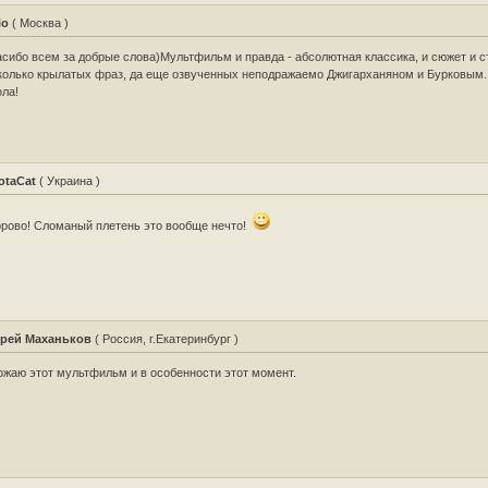
io
( Москва )
сибо всем за добрые слова)Мультфильм и правда - абсолютная классика, и сюжет и с
колько крылатых фраз, да еще озвученных неподражаемо Джигарханяном и Бурковым
ла!
otaCat
( Украина )
рово! Сломаный плетень это вообще нечто!
рей Маханьков
( Россия, г.Екатеринбург )
жаю этот мультфильм и в особенности этот момент.