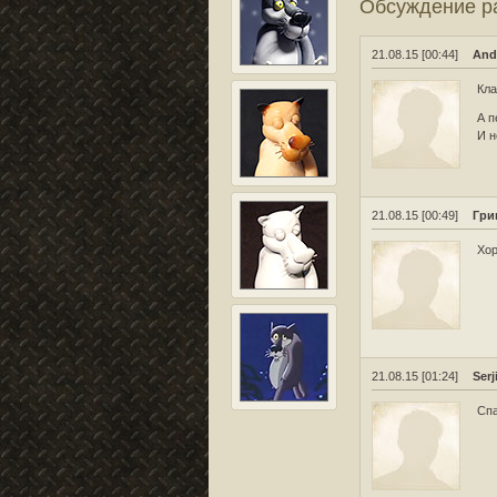
Обсуждение 
21.08.15 [00:44]
And
Кла
А п
И н
21.08.15 [00:49]
Гри
Хор
21.08.15 [01:24]
Serj
Спа