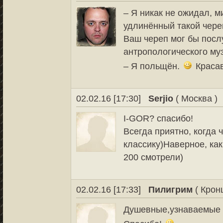
– Я никак не ожидал, ми
удлинённый такой чере
Ваш череп мог бы пос
антропологического му
– Я польщён.
Красав
02.02.16 [17:30]
Serjio
( Москва )
I-GOR? спасибо!
Всегда приятно, когда 
классику)Наверное, ка
200 смотрели)
02.02.16 [17:33]
Пилигрим
( Кронш
Душевные,узнаваемые 