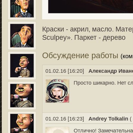
Краски - акрил, масло. Мат
Sculpey». Паркет - дерево
Обсуждение работы
(ко
01.02.16 [16:20]
Александр Иван
Просто шикарно. Нет сл
01.02.16 [16:23]
Andrey Tolkalin
(
Отлично! Замечательна