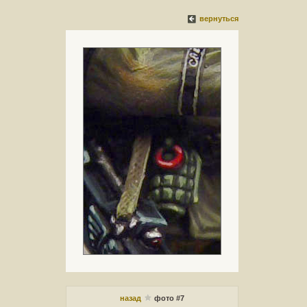
вернуться
назад
фото #7