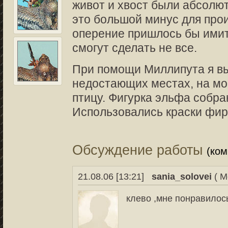
живот и хвост были абсолют
это большой минус для прои
оперение пришлось бы имит
смогут сделать не все.
При помощи Миллипута я в
недостающих местах, на мой
птицу. Фигурка эльфа собра
Использовались краски фирм
Обсуждение работы
(ко
21.08.06 [13:21]
sania_solovei
( М
клево ,мне понравило