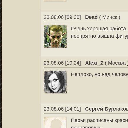
23.08.06 [09:30]
Dead
( Минск )
Очень хорошая работа. 
неопрятно вышла фигу
23.08.06 [10:24]
Alexi_Z
( Москва 
Неплохо, но над челов
23.08.06 [14:01]
Сергей Бурлако
Перья расписаны краси
понравелись