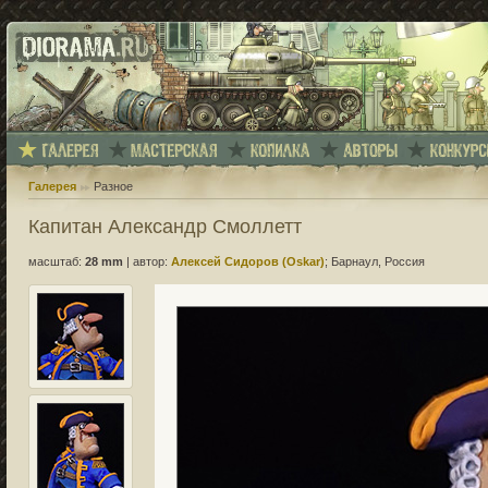
Галерея
Разное
Капитан Александр Смоллетт
масштаб:
28 mm
|
автор:
Алексей Сидоров (Oskar)
; Барнаул, Россия