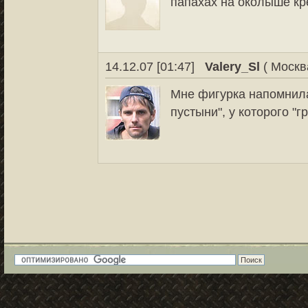
папахах на околыше кре
14.12.07 [01:47]
Valery_Sl
( Москв
Мне фигурка напомнила
пустыни", у которого "г