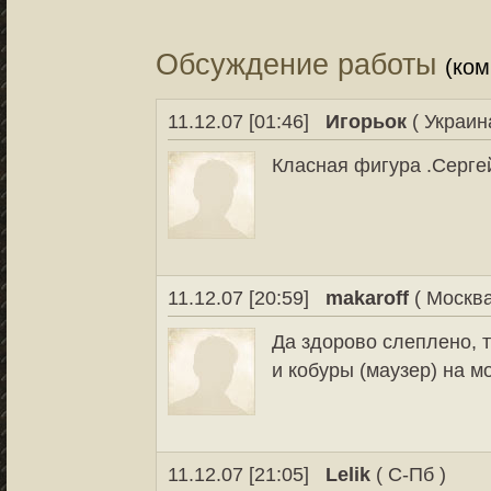
Обсуждение работы
(ко
11.12.07 [01:46]
Игорьок
( Украин
Класная фигура .Сергей
11.12.07 [20:59]
makaroff
( Москва
Да здорово слеплено, т
и кобуры (маузер) на м
11.12.07 [21:05]
Lelik
( С-Пб )