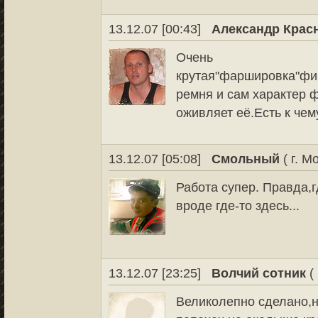
13.12.07 [00:43]
Александр Крас
Очень
крутая"фаршировка"фи
ремня и сам характер ф
оживляет её.Есть к чем
13.12.07 [05:08]
Смольный
( г. М
Работа супер. Правда,г
вроде где-то здесь...
13.12.07 [23:25]
Волчий сотник
(
Великолепно сделано,н