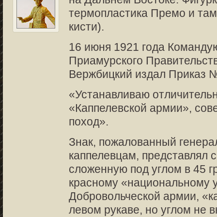
термопластика Премо и там
кисти).
16 июня 1921 года Команд
Приамурского Правительств
Вержбицкий издал Приказ 
«Устанавливаю отличительн
«Каппелевской армии», со
поход».
Знак, пожалованный генер
каппелевцам, представлял с
сложенную под углом в 45 г
красному «национальному у
Добровольческой армии, «к
левом рукаве, но углом не в