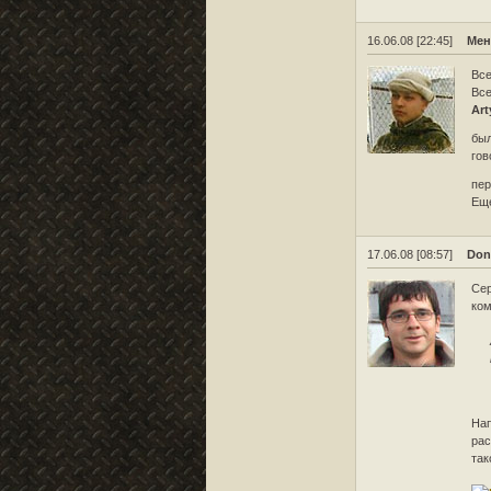
16.06.08 [22:45]
Мен
Вс
Все
Art
был
гов
пер
Еще
17.06.08 [08:57]
Don
Сер
ком
Нап
рас
так