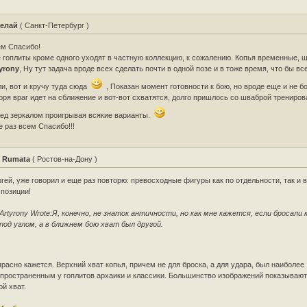
елай
( Санкт-Петербург )
ем Спасибо!
 гоплиты кроме одного уходят в частную коллекцию, к сожалению. Копья временные, 
yrony
, Ну тут задача вроде всех сделать почти в одной позе и в тоже время, что бы вс
и, вот и кручу туда сюда
, Показан момент готовности к бою, но вроде еще и не бо
оря враг идет на сближение и вот-вот схватятся, долго пришлось со шваброй трениров
ед зеркалом проигрывая всякие варианты.
 раз всем Спасибо!!!
 Rumata
( Ростов-на-Дону )
гей, уже говорил и еще раз повторю: превосходные фигуры как по отдельности, так и 
позиции!
Artyrony Wrote:
Я, конечно, не знаток античности, но как мне кажется, если бросали 
под углом, а в ближнем бою хват был другой.
расно кажется. Верхний хват копья, причем не для броска, а для удара, был наиболее
пространенным у гоплитов архаики и классики. Большинство изображений показываю
ой хват.