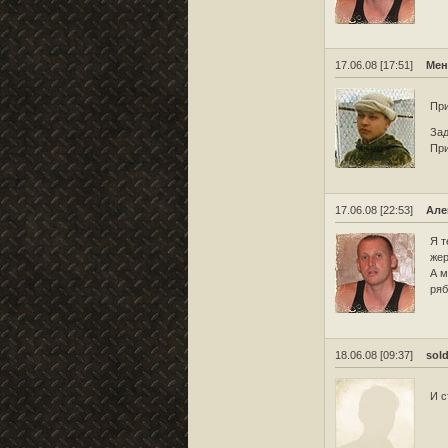
17.06.08 [17:51]
Мен
При
Зад
При
17.06.08 [22:53]
Але
Я т
жер
А м
ряб
18.06.08 [09:37]
sol
И с