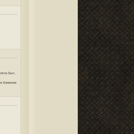
леча был..
а в ближнем