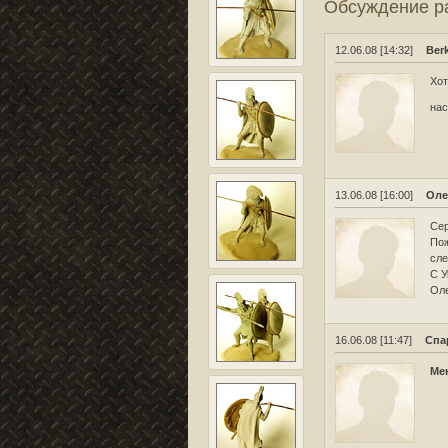
Обсуждение 
12.06.08 [14:32]
Ber
Хот
нас
13.06.08 [16:00]
Оле
Сер
Пож
сле
С У
Ол
16.06.08 [11:47]
Спа
Ме