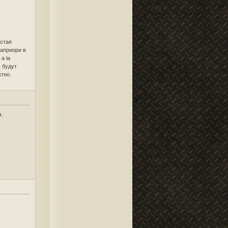
остая
 априори в
a la
х будут
тно.
м.