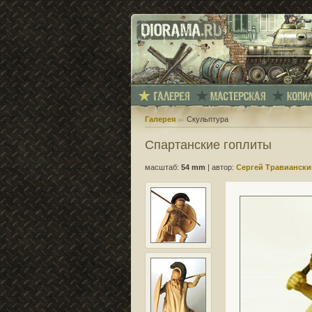
Галерея
Скульптура
Спартанские гоплиты
масштаб:
54 mm
|
автор:
Сергей Травиански