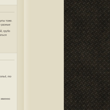
щиты тоже.
е разные
й, грубо
аться
в
копьё, то
т именно