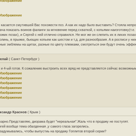
 касается смутившей Вас похожести поз. А как их надо было выставить? Стояла непр
ача показать воинов фаланги за мгновение перед схваткой, с копьями наизготовку(т.е.
ожих позах), и Сергей с ней отлично справился. Не мог же он слепить их в лихих позах 
линь, в прыжке, бьющих копьем как шестом и т.д. для разнообразия. А в росписи у ни
ные эмблемы на щитах, разные по цвету плюмажи, смотреться они будут очень эффек
елай
( Санкт-Петербург )
 и 4-ый готов. К сожалению выстроить всех вряд не представляется сейчас возможны
ксандр Краснов
( Крым )
арно.Представляю, диорама будет "нереальная".Жаль что в продажу не поступят.
гей вообще тема обалденная ,у самого глаза загорелись.
задумывались, чтобы выпустиь на продажу Гоплитов второй серии?