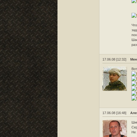
Что
зад
пох
Шао
раз
17.06.08 [12:32]
Мен
Вот
17.06.08 [16:48]
Але
Шик
Сер
Не 