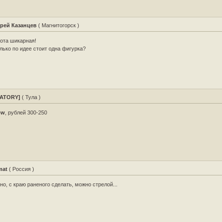
рей Казанцев
( Магнитогорск )
ота шикарная!
лько по идее стоит одна фигурка?
ATORY]
( Тула )
ow
, рублей 300-250
mat
( Россия )
но, с краю раненого сделать, можно стрелой...