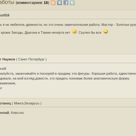
работы
(комментариев:
16
)
kut916
ь я не любитель древности, но это очень замечательная работа. Мастер - Золотые рук
 кроме Звезды, Драгона и Тамии ничерта нет
Скупил бы все
г Наумов
( Санкт-Петербург )
гей!
алуйста, заканчивайте и поскорей в продажу эти фигуры. Хорошая работа, единственн
довало, на мой взгляд довести, это придать поножам более анатомическую форму.
важением,
ег
ртанец
( Минск,Беларусь )
нелай
, Классно.