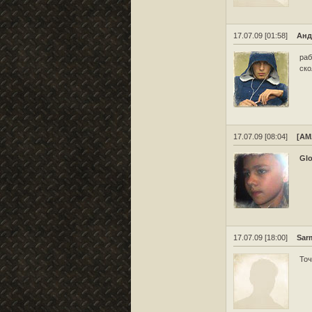
17.07.09 [01:58]
Анд
раб
ско
17.07.09 [08:04]
[AM
Gl
17.07.09 [18:00]
Sar
Точ