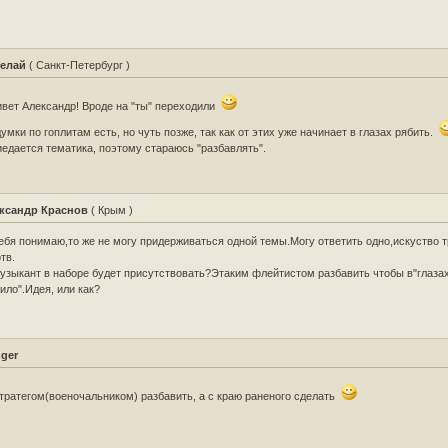
елай
( Санкт-Петербург )
вет Александр! Вроде на "ты" переходили
умки по гоплитам есть, но чуть позже, так как от этих уже начинает в глазах рябить.
едается тематика, поэтому стараюсь "разбавлять".
ксандр Краснов
( Крым )
ебя понимаю,то же не могу придерживаться одной темы.Могу ответить одно,искуство 
тв.
узыкант в наборе будет присутствовать?Этаким флейтистом разбавить чтобы в"глаза
ило".Идея, или как?
dger
тратегом(военочальником) разбавить, а с краю раненого сделать