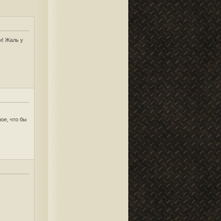
и! Жаль у
ое, что бы