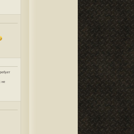
требует
х не