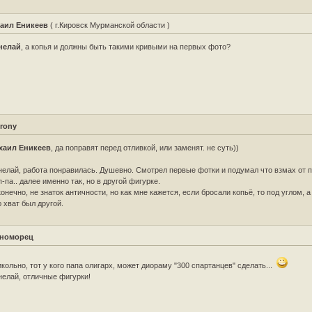
аил Еникеев
( г.Кировск Мурманской области )
нелай
, а копья и должны быть такими кривыми на первых фото?
yrony
хаил Еникеев
, да поправят перед отливкой, или заменят. не суть))
елай, работа понравилась. Душевно. Смотрел первые фотки и подумал что взмах от п
п-па.. далее именно так, но в другой фигурке.
конечно, не знаток античности, но как мне кажется, если бросали копьё, то под углом, 
 хват был другой.
номорец
кольно, тот у кого папа олигарх, может диораму "300 спартанцев" сделать...
елай, отличные фигурки!