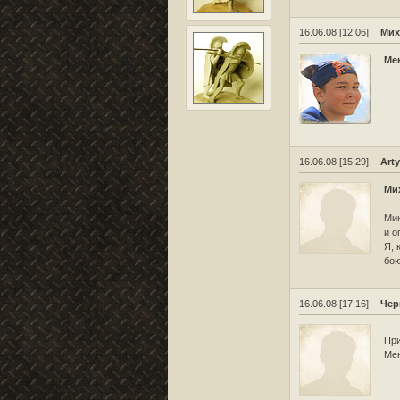
16.06.08 [12:06]
Мих
Ме
16.06.08 [15:29]
Art
Ми
Мин
и о
Я, 
бою
16.06.08 [17:16]
Чер
При
Мен